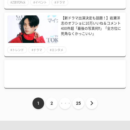
#Z世代Pick
#イベント
#ドラマ
【新ドラマ出演決定も話題！】岩瀬洋
志のオフショに10万いいね＆コメント
400件超「最後の写真何⁉」「全方位に
死角なくかっこいい」
#トレンド
#ドラマ
#エンタメ
1
2
・・・
25