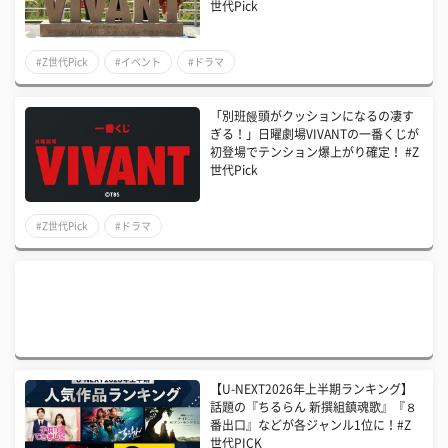
世代Pick
#Z世代Pick
#イベント
#ドラマ
「別班饅頭がクッションになるの凄す
ぎる！」日曜劇場VIVANTの一番くじが
初登場でテンション爆上がり確定！ #Z
世代Pick
#Z世代Pick
#ドラマ
【U-NEXT2026年上半期ランキング】
話題の『ちるらん 新撰組鎮魂歌』『８
番出口』などが各ジャンル1位に！#Z
世代PICK