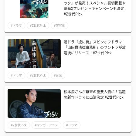
ック」が発売！スペシャル読切掲載や
豪華Xプレゼントキャンペーンも決定！
#Z世代Pick
#ドラマ
#Z世代Pick
#実写化
朝ドラ『虎に翼』スピンオフドラマ
「山田轟法律事務所」のサントラが放
送後にリリース！#Z世代Pick
#ドラマ
#Z世代Pick
#音楽
松本潤さんが幕末の重要人物に！話題
の新作ドラマに出演決定 #Z世代Pick
#Z世代Pick
#マンガ・アニメ
#ドラマ