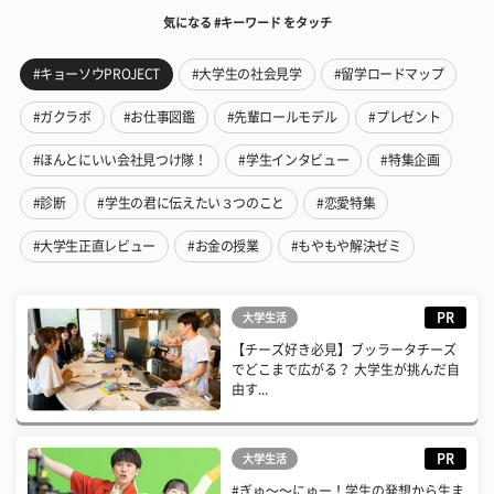
気になる #キーワード をタッチ
#キョーソウPROJECT
#大学生の社会見学
#留学ロードマップ
#ガクラボ
#お仕事図鑑
#先輩ロールモデル
#プレゼント
#ほんとにいい会社見つけ隊！
#学生インタビュー
#特集企画
#診断
#学生の君に伝えたい３つのこと
#恋愛特集
#大学生正直レビュー
#お金の授業
#もやもや解決ゼミ
PR
大学生活
【チーズ好き必見】ブッラータチーズ
でどこまで広がる？ 大学生が挑んだ自
由す...
PR
大学生活
#ぎゅ〜〜にゅー！学生の発想から生ま