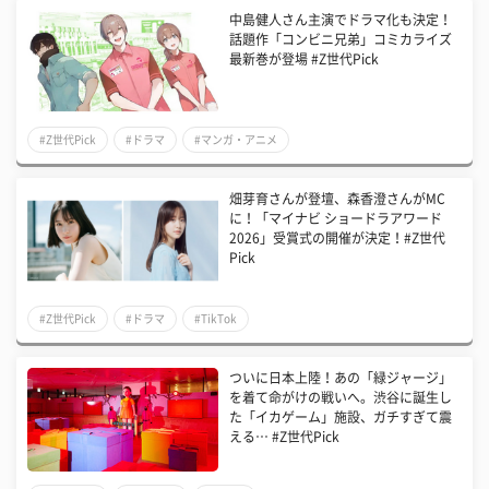
中島健人さん主演でドラマ化も決定！
話題作「コンビニ兄弟」コミカライズ
最新巻が登場 #Z世代Pick
#Z世代Pick
#ドラマ
#マンガ・アニメ
畑芽育さんが登壇、森香澄さんがMC
に！「マイナビ ショードラアワード
2026」受賞式の開催が決定！#Z世代
Pick
#Z世代Pick
#ドラマ
#TikTok
ついに日本上陸！あの「緑ジャージ」
を着て命がけの戦いへ。渋谷に誕生し
た「イカゲーム」施設、ガチすぎて震
える… #Z世代Pick