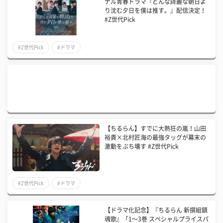
ナル青春ドラマ『どんな綺麗な朝日よ
り沈む夕日を僕は推す。』配信決定！
#Z世代Pick
#Z世代Pick
#ドラマ
【ちるらん】すでに大熱狂の嵐！山田
裕貴×北村匠海の最強タッグが幕末の
激動をぶち壊す #Z世代Pick
#Z世代Pick
#ドラマ
【ドラマ化記念】『ちるらん 新撰組鎮
魂歌』「1〜3巻 スペシャルプライスパ