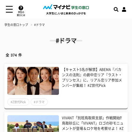
学生の
窓口とは
学生の窓口トップ
#ドラマ
#ドラマ
全
374
件
【キャスト5名が解禁】ABEMA『バカ
ンスの法則』の劇中恋リア『ラスト・
プリンセス』に、リアル恋リア参加メ
ンバーが集結！ #Z世代Pick
#Z世代Pick
#ドラマ
VIVANT「別班鳥取県支部」作戦開始⁉
鳥取砂丘に「VIVANT」ロゴの砂モニュ
メントが登場＆ロケ地を考察せよ！ #Z