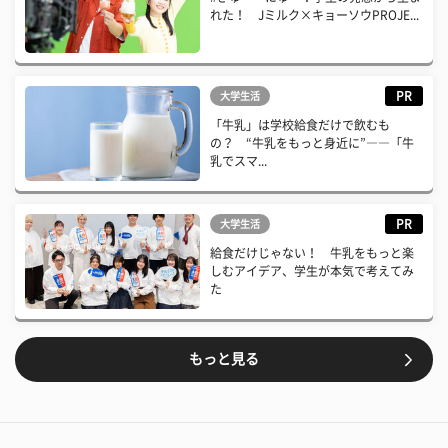
れた！ Jミルク×キョーソウPROJE...
PR
大学生活
「牛乳」は学校給食だけで飲むも
の？ “牛乳をもっと身近に”――「牛
乳でスマ...
PR
大学生活
給食だけじゃない！ 牛乳をもっと楽
しむアイデア、学生が本気で考えてみ
た
もっと見る