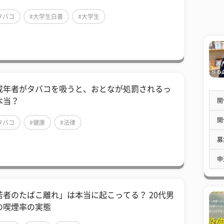
タバコ
#大学生白書
#大学生
成年者がタバコを吸うと、おとなが処罰されるっ
本当？
開
開
タバコ
#健康
#法律
募
申
若者のたばこ離れ」は本当に起こってる？ 20代男
の喫煙率の実態