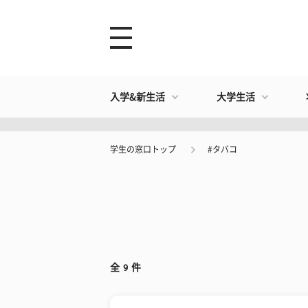
入学&新生活
大学生活
学生の窓口トップ
#タバコ
全
9
件