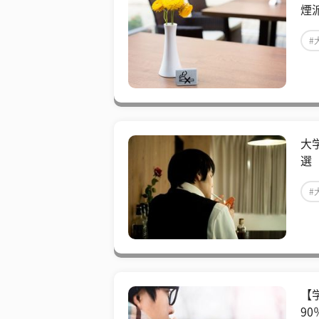
煙
#
大
選
#
【
9