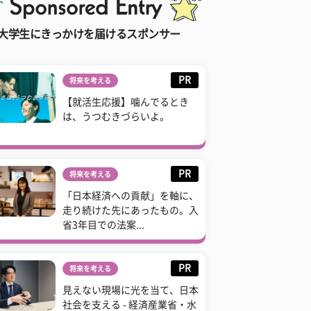
大学生にきっかけを届けるスポンサー
PR
将来を考える
【就活生応援】噛んでるとき
は、うつむきづらいよ。
PR
将来を考える
「日本経済への貢献」を軸に、
走り続けた先にあったもの。入
省3年目での法案...
PR
将来を考える
見えない現場に光を当て、日本
社会を支える - 経済産業省・水