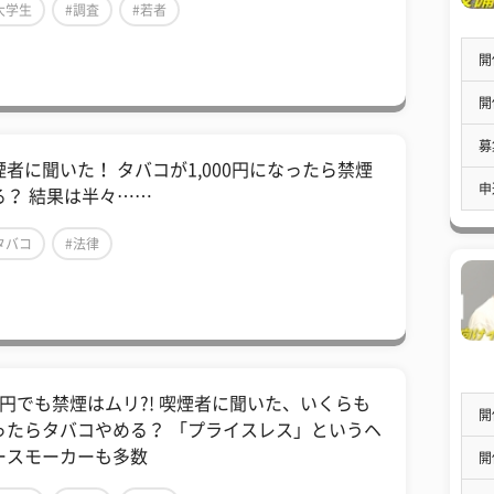
大学生
#調査
#若者
開
開
募
煙者に聞いた！ タバコが1,000円になったら禁煙
申
る？ 結果は半々……
タバコ
#法律
億円でも禁煙はムリ?! 喫煙者に聞いた、いくらも
開
ったらタバコやめる？ 「プライスレス」というヘ
ースモーカーも多数
開