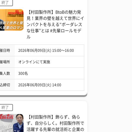
終了
【村田製作所】BtoBの魅力発
見！業界の壁を越えて世界にイ
ンパクトを与える“ボーダレス
な仕事”とは #先輩ロールモデ
ル
催日時
2026年06月09日(火) 15:00〜16:00
催場所
オンラインにて実施
集人数
300名
込締切
2026年06月09日(火) 14:00
終了
【村田製作所】飾らず、偽ら
ず、自分らしく。村田製作所で
活躍する先輩の就活術と企業の