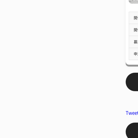
開
開
募
申
Twee