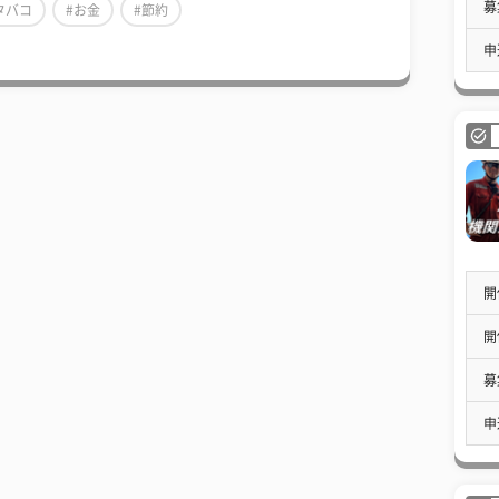
募
タバコ
#お金
#節約
申
開
開
募
申