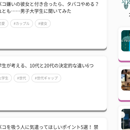
バコ嫌いの彼女と付き合ったら、タバコやめる？
れとも……男子大学生に聞いてみた
恋愛
#カップル
#彼女
学生が考える、10代と20代の決定的な違い6つ
大学生
#世代
#世代ギャップ
バコを吸う人に気遣ってほしいポイント5選！ 禁