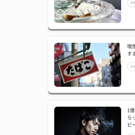
#
喫
す
#
1
ら
ビ