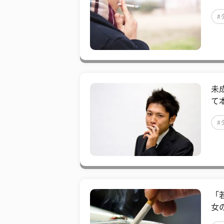
#
未
て
#
「
女