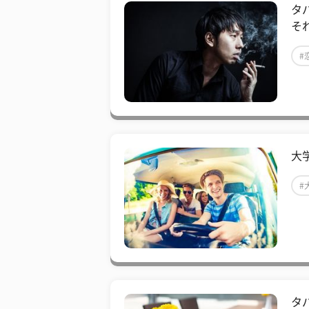
タ
そ
#
大
#
タ