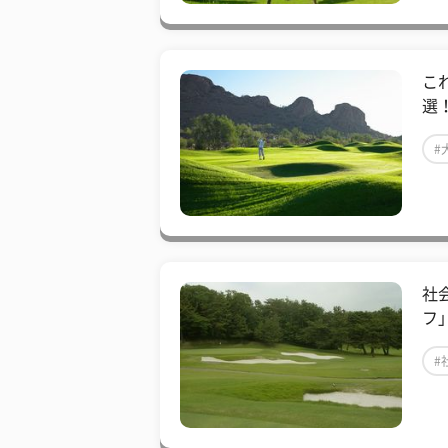
こ
選
#
社
フ
#