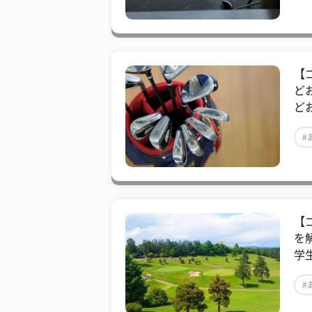
【
ど
ど
#
【
を
学
#