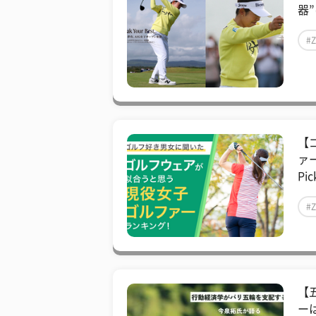
器
#
【
ァー
Pic
#
【
ー