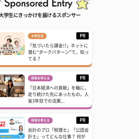
大学生にきっかけを届けるスポンサー
PR
大学生活
「気づいたら課金!?」ネットに
潜む“ダークパターン”て、知っ
てる？
PR
将来を考える
「日本経済への貢献」を軸に、
走り続けた先にあったもの。入
省3年目での法案...
PR
将来を考える
会計のプロ「税理士」「公認会
計士」ってどんな仕事？ 何が