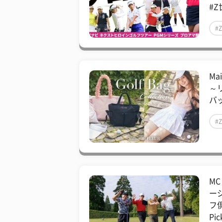
#Z
#
Ma
～
バ
#
M
ー
フ倶
Pic