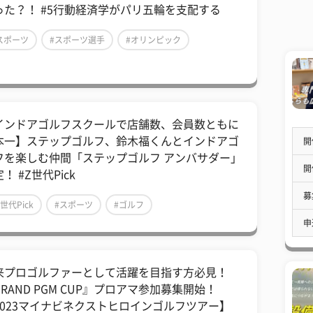
った？！ #5行動経済学がパリ五輪を支配する
スポーツ
#スポーツ選手
#オリンピック
インドアゴルフスクールで店舗数、会員数ともに
本一】ステップゴルフ、鈴木福くんとインドアゴ
開
フを楽しむ仲間「ステップゴルフ アンバサダー」
開
！ #Z世代Pick
募
Z世代Pick
#スポーツ
#ゴルフ
申
来プロゴルファーとして活躍を目指す方必見！
RAND PGM CUP』プロアマ参加募集開始！
2023マイナビネクストヒロインゴルフツアー】