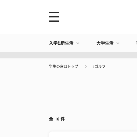
入学&新生活
大学生活
学生の窓口トップ
#ゴルフ
全
16
件