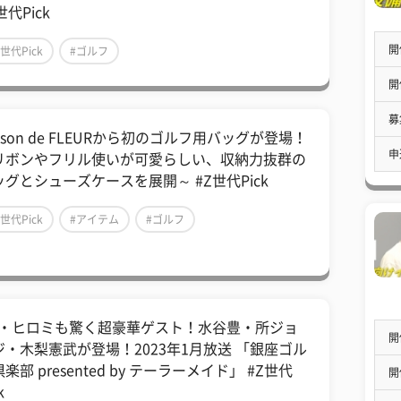
世代Pick
開
Z世代Pick
#ゴルフ
開
募
ison de FLEURから初のゴルフ用バッグが登場！
申
リボンやフリル使いが可愛らしい、収納力抜群の
ッグとシューズケースを展開～ #Z世代Pick
Z世代Pick
#アイテム
#ゴルフ
C・ヒロミも驚く超豪華ゲスト！水谷豊・所ジョ
開
ジ・木梨憲武が登場！2023年1月放送 「銀座ゴル
楽部 presented by テーラーメイド」 #Z世代
開
k