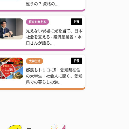
違うの？ 資格の...
PR
将来を考える
見えない現場に光を当て、日本
社会を支える - 経済産業省・水
口さんが語る...
PR
大学生活
都民もトリコに⁉ 愛知県在住
の大学生・社会人に聞く、愛知
県での暮らしの魅...