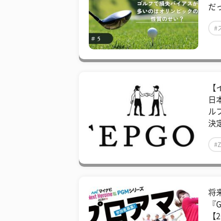
だ
#
【
日
ル
決定
#
将
『G
【