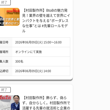
終了
【村田製作所】BtoBの魅力発
見！業界の壁を越えて世界にイ
ンパクトを与える“ボーダレス
な仕事”とは #先輩ロールモデ
ル
催日時
2026年06月09日(火) 15:00〜16:00
催場所
オンラインにて実施
集人数
300名
込締切
2026年06月09日(火) 14:00
終了
【村田製作所】飾らず、偽ら
ず、自分らしく。村田製作所で
活躍する先輩の就活術と企業の