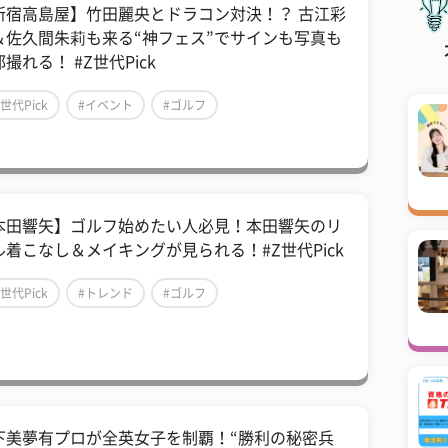
新宿高島屋】竹田麗央とドラコン対決！？ 古江彩
＆佐久間朱莉も来る“神フェス”でサインも写真も
撮れる！ #Z世代Pick
Z世代Pick
#イベント
#ゴルフ
本田響矢】ゴルフ始めたい人必見！本田響矢のリ
ル着こなし＆メイキングが見られる！#Z世代Pick
Z世代Pick
#トレンド
#ゴルフ
下美夢有プロが全英女子を制覇！“勝利の秘密兵