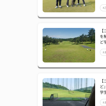
#
【
を
ど
#
【
ど
学
#