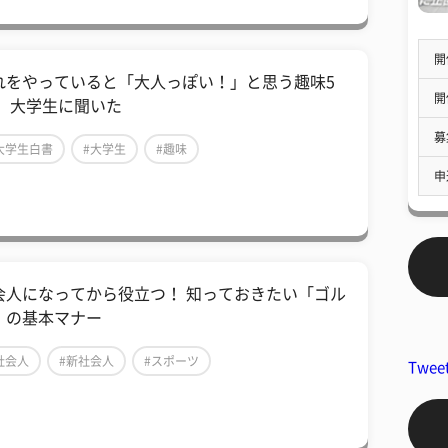
開
れをやっていると「大人っぽい！」と思う趣味5
開
！ 大学生に聞いた
募
大学生白書
#大学生
#趣味
申
会人になってから役立つ！ 知っておきたい「ゴル
」の基本マナー
社会人
#新社会人
#スポーツ
Twee