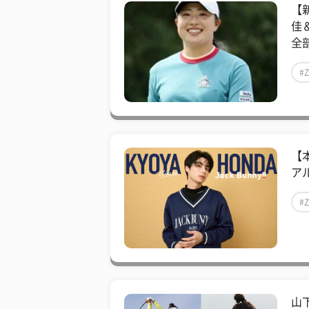
【
佳
全部
#
【
ア
#
山