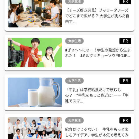
PR
大学生活
【チーズ好き必見】ブッラータチーズ
でどこまで広がる？ 大学生が挑んだ自
由す...
PR
大学生活
#ぎゅ〜〜にゅー！学生の発想から生ま
れた！ Jミルク×キョーソウPROJE...
PR
大学生活
「牛乳」は学校給食だけで飲むも
の？ “牛乳をもっと身近に”――「牛
乳でスマ...
PR
大学生活
給食だけじゃない！ 牛乳をもっと楽
しむアイデア、学生が本気で考えてみ