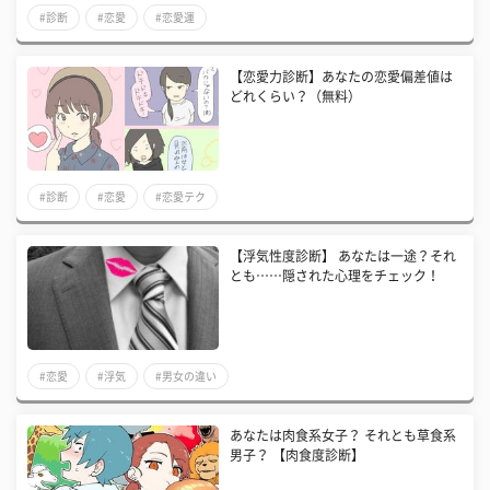
#診断
#恋愛
#恋愛運
【恋愛力診断】あなたの恋愛偏差値は
どれくらい？（無料）
#診断
#恋愛
#恋愛テク
【浮気性度診断】 あなたは一途？それ
とも……隠された心理をチェック！
#恋愛
#浮気
#男女の違い
あなたは肉食系女子？ それとも草食系
男子？ 【肉食度診断】