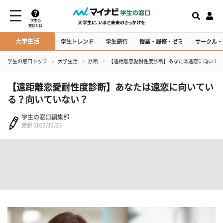
学生の
窓口とは
大学生活
学生トレンド
学生旅行
授業・履修・ゼミ
サークル・
学生の窓口トップ
大学生活
診断
【遠距離恋愛耐性度診断】あなたは遠恋に向いてい
【遠距離恋愛耐性度診断】あなたは遠恋に向いてい
る？向いていない？
学生の窓口編集部
更新:2022/12/23