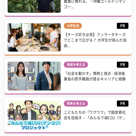
農業に携わる。「沖縄ゴールデンマン
ゴー...
PR
大学生活
【チーズ好き必見】ブッラータチーズ
でどこまで広がる？ 大学生が挑んだ自
由...
PR
将来を考える
「社会を動かす」情熱と視点 - 経済産
業省の若手職員が語るキャリアと経験
PR
将来を考える
こどもたちの「ワクワク」で脱炭素社
会を目指す – 「みんなで減CO2（ゲ...