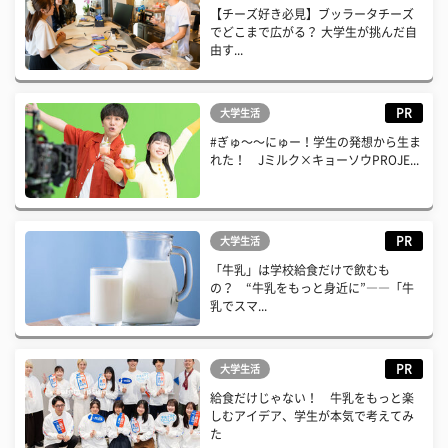
【チーズ好き必見】ブッラータチーズ
でどこまで広がる？ 大学生が挑んだ自
由す...
PR
大学生活
#ぎゅ〜〜にゅー！学生の発想から生ま
れた！ Jミルク×キョーソウPROJE...
PR
大学生活
「牛乳」は学校給食だけで飲むも
の？ “牛乳をもっと身近に”――「牛
乳でスマ...
PR
大学生活
給食だけじゃない！ 牛乳をもっと楽
しむアイデア、学生が本気で考えてみ
た