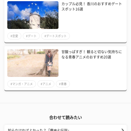
カップル必見！ 香川のおすすめデート
スポット16選
#恋愛
#デート
#デートスポット
甘酸っぱすぎ！ 観ると切ない気持ちに
なる青春アニメのおすすめ20選
#マンガ・アニメ
#アニメ
#青春
合わせて読みたい
知らなければよかった？「慶應七伝説」