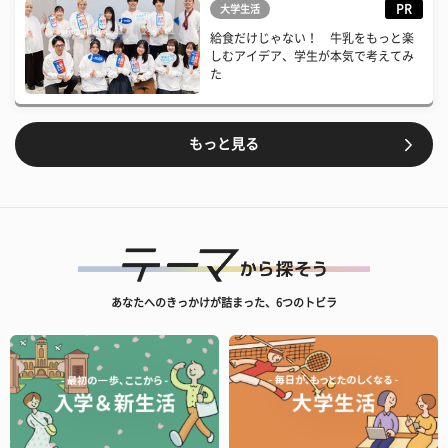
PR
大学生活
給食だけじゃない！ 牛乳をもっと楽
しむアイデア、学生が本気で考えてみ
た
もっと見る
あなたへのきっかけが詰まった、6つのトビラ