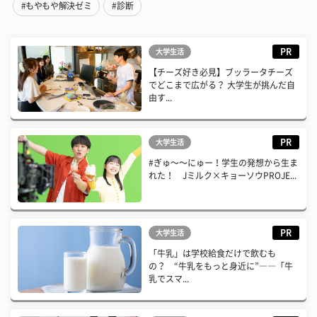
#もやもや解決ゼミ
#診断
PR
大学生活
【チーズ好き必見】ブッラータチーズ
でどこまで広がる？ 大学生が挑んだ自
由す...
PR
大学生活
#ぎゅ〜〜にゅー！学生の発想から生ま
れた！ Jミルク×キョーソウPROJE...
PR
大学生活
「牛乳」は学校給食だけで飲むも
の？ “牛乳をもっと身近に”――「牛
乳でスマ...