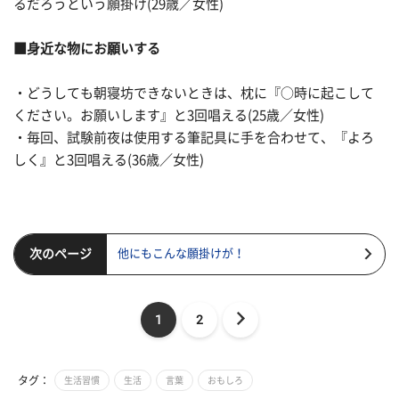
るだろうという願掛け(29歳／女性)
■身近な物にお願いする
・どうしても朝寝坊できないときは、枕に『○時に起こして
ください。お願いします』と3回唱える(25歳／女性)
・毎回、試験前夜は使用する筆記具に手を合わせて、『よろ
しく』と3回唱える(36歳／女性)
次のページ
他にもこんな願掛けが！
1
2
タグ：
生活習慣
生活
言葉
おもしろ