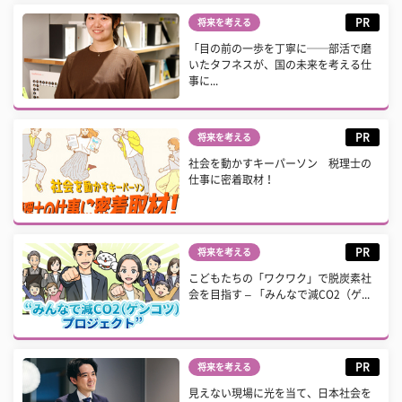
PR
将来を考える
「目の前の一歩を丁寧に──部活で磨
いたタフネスが、国の未来を考える仕
事に...
PR
将来を考える
社会を動かすキーパーソン 税理士の
仕事に密着取材！
PR
将来を考える
こどもたちの「ワクワク」で脱炭素社
会を目指す – 「みんなで減CO2（ゲ...
PR
将来を考える
見えない現場に光を当て、日本社会を