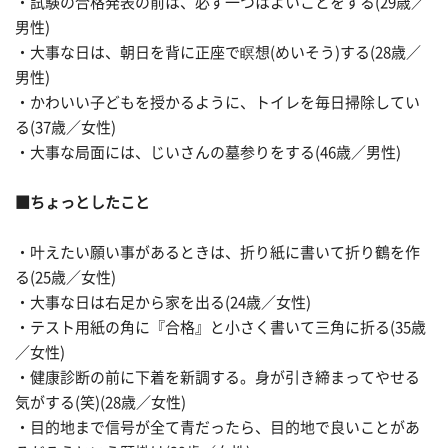
・試験の合格発表の前は、必ず一つはよいことをする(29歳／
男性)
・大事な日は、朝日を背に正座で瞑想(めいそう)する(28歳／
男性)
・かわいい子どもを授かるように、トイレを毎日掃除してい
る(37歳／女性)
・大事な局面には、じいさんの墓参りをする(46歳／男性)
■ちょっとしたこと
・叶えたい願い事があるときは、折り紙に書いて折り鶴を作
る(25歳／女性)
・大事な日は右足から家を出る(24歳／女性)
・テスト用紙の角に『合格』と小さく書いて三角に折る(35歳
／女性)
・健康診断の前に下着を新調する。身が引き締まってやせる
気がする(笑)(28歳／女性)
・目的地まで信号が全て青だったら、目的地で良いことがあ