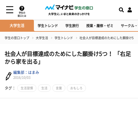
学生の
窓口とは
大学生活
学生トレンド
学生旅行
授業・履修・ゼミ
サークル・
学生の窓口トップ
大学生活
学生トレンド
社会人が目標達成のためにした願掛け5つ
社会人が目標達成のためにした願掛け5つ！ 「右足
から家を出る」
編集部：はまみ
2016/10/03
タグ：
生活習慣
生活
言葉
おもしろ