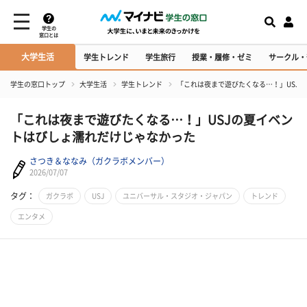
学生の
窓口とは
大学生活
学生トレンド
学生旅行
授業・履修・ゼミ
サークル・
学生の窓口トップ
大学生活
学生トレンド
「これは夜まで遊びたくなる…！」USJ
「これは夜まで遊びたくなる…！」USJの夏イベン
トはびしょ濡れだけじゃなかった
さつき＆ななみ（ガクラボメンバー）
2026/07/07
タグ：
ガクラボ
USJ
ユニバーサル・スタジオ・ジャパン
トレンド
エンタメ