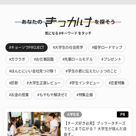
気になる #キーワード をタッチ
#キョーソウPROJECT
#大学生の社会見学
#留学ロードマップ
#ガクラボ
#お仕事図鑑
#先輩ロールモデル
#プレゼント
#ほんとにいい会社見つけ隊！
#学生の君に伝えたい３つのこと
#診断
#大学生正直レビュー
#学生インタビュー
#恋愛特集
#お金の授業
#もやもや解決ゼミ
#特集企画
PR
大学生活
【チーズ好き必見】ブッラータチーズ
でどこまで広がる？ 大学生が挑んだ自
由す...