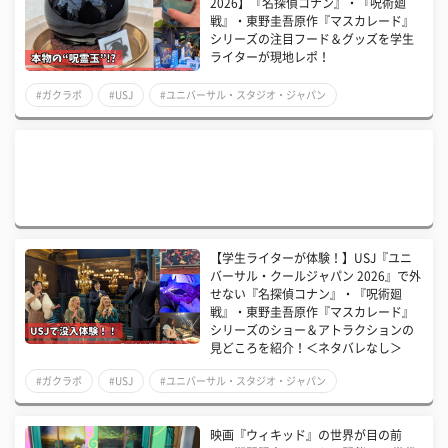
2026】『名探偵コナン』・『呪術廻
戦』・東野圭吾原作『マスカレード』
シリーズの注目フード＆グッズを学生
ライターが現地レポ！
#ガクラボ
#USJ
#ユニバーサル・スタジオ・ジャパン
【学生ライターが体験！】USJ『ユニ
バーサル・クールジャパン 2026』で外
せない『名探偵コナン』・『呪術廻
戦』・東野圭吾原作『マスカレード』
シリーズのショー＆アトラクションの
見どころを紹介！＜ネタバレなし＞
#ガクラボ
#USJ
#ユニバーサル・スタジオ・ジャパン
映画『ウィキッド』の世界が目の前