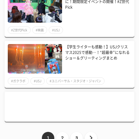
に！期間限定イベントの開催！#Z世代
Pick
#Z世代Pick
#映画
#USJ
【学生ライターも感動！】USJクリス
マス2025で感動…！“超最幸”になれる
ショー＆グリーティングまとめ
#ガクラボ
#USJ
#ユニバーサル・スタジオ・ジャパン
1
2
3