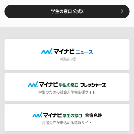
学生の窓口 公式X
学生のための社会人準備応援サイト
合宿免許が申込める情報サイト