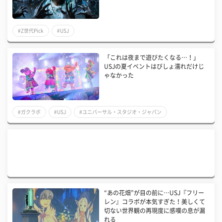
#Z世代Pick
#USJ
「これは夜まで遊びたくなる…！」
USJの夏イベントはびしょ濡れだけじ
ゃなかった
#ガクラボ
#USJ
#ユニバーサル・スタジオ・ジャパン
“あの花畑”が目の前に…USJ『フリー
レン』コラボが本気すぎた！美しくて
切ない世界観の再現度に感嘆の息が漏
れる