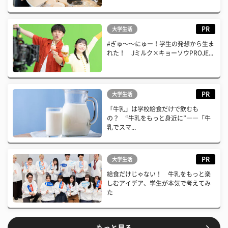
PR
大学生活
#ぎゅ〜〜にゅー！学生の発想から生ま
れた！ Jミルク×キョーソウPROJE...
PR
大学生活
「牛乳」は学校給食だけで飲むも
の？ “牛乳をもっと身近に”――「牛
乳でスマ...
PR
大学生活
給食だけじゃない！ 牛乳をもっと楽
しむアイデア、学生が本気で考えてみ
た