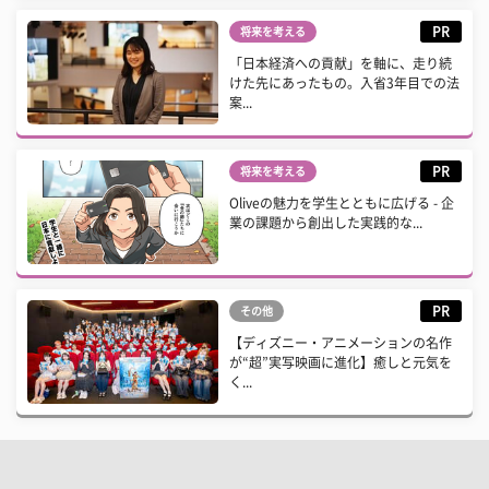
PR
将来を考える
「日本経済への貢献」を軸に、走り続
けた先にあったもの。入省3年目での法
案...
PR
将来を考える
Oliveの魅力を学生とともに広げる - 企
業の課題から創出した実践的な...
PR
その他
【ディズニー・アニメーションの名作
が“超”実写映画に進化】癒しと元気を
く...