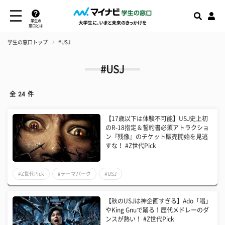
学生の
窓口とは
学生の窓口トップ
#USJ
#USJ
全
24
件
【17歳以下は体験不可能】USJ史上初
のR-18指定＆誓約書必須アトラクショ
ン『残像』のチケット販売開始を見逃
すな！ #Z世代Pick
#Z世代Pick
#テーマパーク
#USJ
【秋のUSJは神企画すぎる】Ado「唱」
やKing Gnuで踊る！歴代メドレーのダ
ンスが熱い！ #Z世代Pick