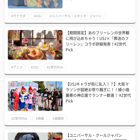
#ガクラボ
#USJ
#ユニバーサル・スタジオ・ジャパン
【期間限定】あのフリーレンの世界観
に飛び込めちゃう！USJ×『葬送のフ
リーレン』コラボ詳細発表！#Z世代
Pick
#アニメ
#USJ
#Z世代Pick
【USJキャラが街に乱入！？】大阪マ
ラソンが超絶お祭り騒ぎに！！綾小路
麗華の神応援でランナー歓喜！ #Z世代
Pick
#Z世代Pick
#映画
#遊園地
【ユニバーサル・クールジャパン