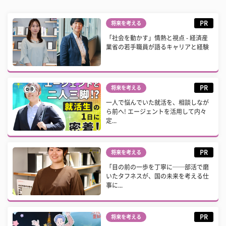
PR
将来を考える
「社会を動かす」情熱と視点 - 経済産
業省の若手職員が語るキャリアと経験
PR
将来を考える
一人で悩んでいた就活を、相談しなが
ら前へ! エージェントを活用して内々
定...
PR
将来を考える
「目の前の一歩を丁寧に──部活で磨
いたタフネスが、国の未来を考える仕
事に...
PR
将来を考える