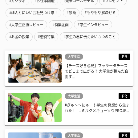
#ガクラボ
#お仕事図鑑
#先輩ロールモデル
#プレゼント
#ほんとにいい会社見つけ隊！
#診断
#もやもや解決ゼミ
#大学生正直レビュー
#特集企画
#学生インタビュー
#お金の授業
#恋愛特集
#学生の君に伝えたい３つのこと
PR
大学生活
【チーズ好き必見】ブッラータチーズ
でどこまで広がる？ 大学生が挑んだ自
由す...
PR
大学生活
#ぎゅ〜〜にゅー！学生の発想から生ま
れた！ Jミルク×キョーソウPROJE...
PR
大学生活