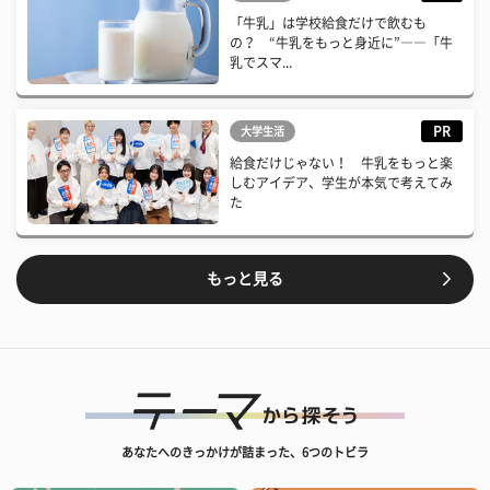
「牛乳」は学校給食だけで飲むも
の？ “牛乳をもっと身近に”――「牛
乳でスマ...
PR
大学生活
給食だけじゃない！ 牛乳をもっと楽
しむアイデア、学生が本気で考えてみ
た
もっと見る
あなたへのきっかけが詰まった、6つのトビラ