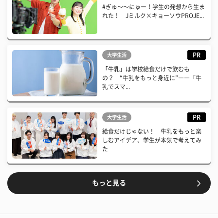
#ぎゅ〜〜にゅー！学生の発想から生ま
れた！ Jミルク×キョーソウPROJE...
PR
大学生活
「牛乳」は学校給食だけで飲むも
の？ “牛乳をもっと身近に”――「牛
乳でスマ...
PR
大学生活
給食だけじゃない！ 牛乳をもっと楽
しむアイデア、学生が本気で考えてみ
た
もっと見る