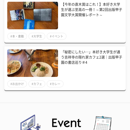
【今年の直木賞はこれ！】本好き大学
生が選ぶ至高の一冊！～第2回出版甲子
園文学大賞開催レポート～
#本・書籍
#大学生
#イベント
「秘密にしたい…」本好き大学生が通
う吉祥寺の隠れ家カフェ2選｜出版甲子
園の書店巡り＃4
#お出かけ
#カフェ
#カレー