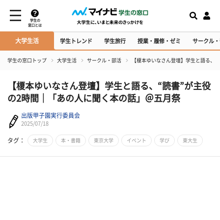
学生の
窓口とは
大学生活
学生トレンド
学生旅行
授業・履修・ゼミ
サークル・
学生の窓口トップ
大学生活
サークル・部活
【榎本ゆいなさん登壇】学生と語る、“
【榎本ゆいなさん登壇】学生と語る、“読書”が主役
の2時間｜「あの人に聞く本の話」＠五月祭
出版甲子園実行委員会
2025/07/18
タグ：
大学生
本・書籍
東京大学
イベント
学び
東大生