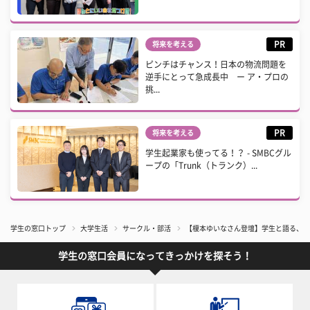
PR
将来を考える
ピンチはチャンス！日本の物流問題を
逆手にとって急成長中 ー ア・プロの
挑...
PR
将来を考える
学生起業家も使ってる！？ - SMBCグル
ープの「Trunk（トランク）...
学生の窓口トップ
大学生活
サークル・部活
【榎本ゆいなさん登壇】学生と語る、“
学生の窓口会員になってきっかけを探そう！