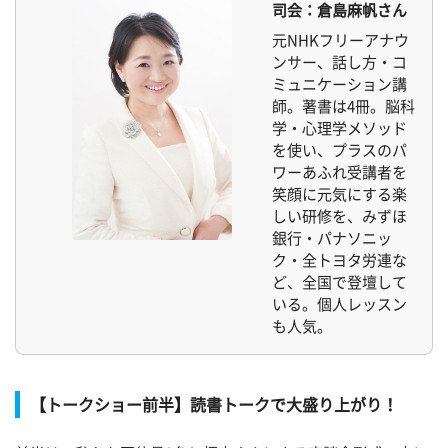
司会：倉島麻帆さん
元NHKフリーアナウ
ンサー、話し方・コ
ミュニケーション講
師。著書は4冊。脳科
学・心理学メソッド
を使い、プラスのパ
ワーあふれ受講者を
笑顔に元気にする楽
しい研修を、みずほ
銀行・パナソニッ
ク・全トヨタ労連な
ど、全国で登壇して
いる。個人レッスン
も人気。
【トークショー前半】読書トークで大盛り上がり！