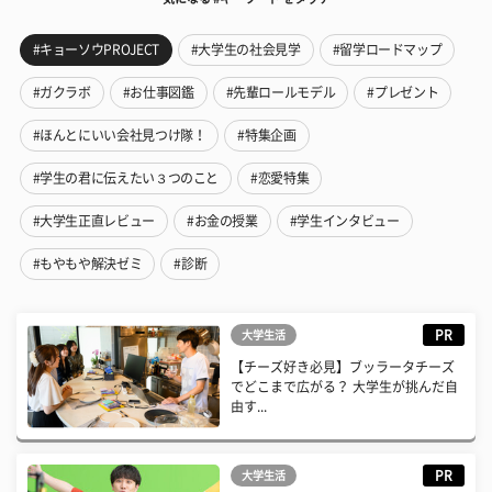
#キョーソウPROJECT
#大学生の社会見学
#留学ロードマップ
#ガクラボ
#お仕事図鑑
#先輩ロールモデル
#プレゼント
#ほんとにいい会社見つけ隊！
#特集企画
#学生の君に伝えたい３つのこと
#恋愛特集
#大学生正直レビュー
#お金の授業
#学生インタビュー
#もやもや解決ゼミ
#診断
PR
大学生活
【チーズ好き必見】ブッラータチーズ
でどこまで広がる？ 大学生が挑んだ自
由す...
PR
大学生活