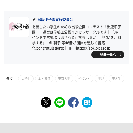
出版甲子園実行委員会
を出したい学生のための出版企画コンテスト「出版甲子
園」｜運営は早稲田公認インカレサークルです｜『JK、
インドで常識ぶっ壊される』熊谷はるか，『呪いを、科
学する』中川朝子 等46冊が団体を通じて書籍
化:congratulations:｜HP→https://spk.picaso.jp
記事一覧へ
タグ：
大学生
本・書籍
東京大学
イベント
学び
東大生