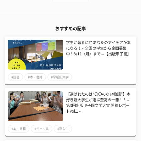
おすすめの記事
学生が著者に!? あなたのアイデアが本
になる！～全国の学生から企画募集
中！8/11（月）まで～【出版甲子園】
#読書
#本・書籍
#早稲田大学
【選ばれたのは“〇〇のない物語”】本
好き新大学生が選ぶ至高の一冊！！～
第3回出版甲子園文学大賞 開催レポー
トvol.1～
#本・書籍
#サークル
#新入生