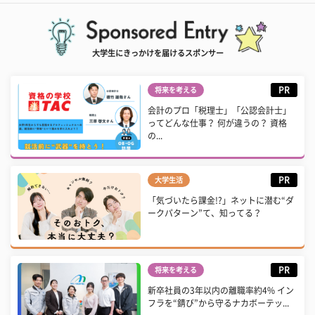
大学生にきっかけを届けるスポンサー
PR
将来を考える
会計のプロ「税理士」「公認会計士」
ってどんな仕事？ 何が違うの？ 資格
の...
PR
大学生活
「気づいたら課金!?」ネットに潜む“ダ
ークパターン”て、知ってる？
PR
将来を考える
新卒社員の3年以内の離職率約4% イン
フラを“錆び”から守るナカボーテッ...