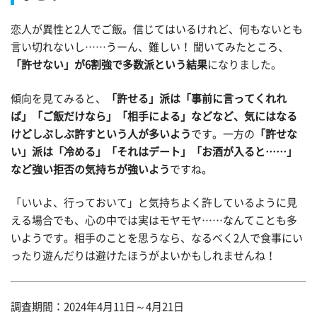
恋人が異性と2人でご飯。信じてはいるけれど、何もないとも
言い切れないし……うーん、難しい！ 聞いてみたところ、
「許せない」が6割強で多数派という結果
になりました。
傾向を見てみると、
「許せる」派は「事前に言ってくれれ
ば」「ご飯だけなら」「相手による」などなど、気にはなる
けどしぶしぶ許すという人が多いよう
です。一方の
「許せな
い」派は「冷める」「それはデート」「お酒が入ると……」
など強い拒否の気持ちが強いよう
ですね。
「いいよ、行っておいて」と気持ちよく許しているように見
える場合でも、心の中では実はモヤモヤ……なんてことも多
いようです。相手のことを思うなら、なるべく2人で食事にい
ったり遊んだりは避けたほうがよいかもしれませんね！
調査期間：2024年4月11日～4月21日