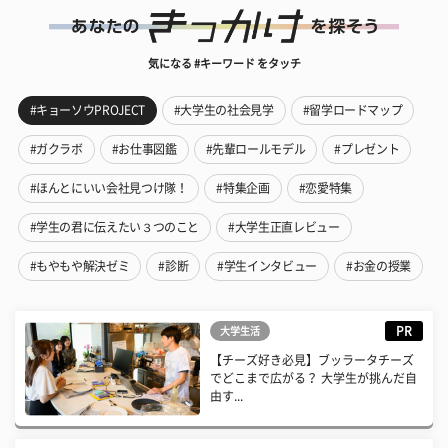
気になる #キーワード をタッチ
#キョーソウPROJECT
#大学生の社会見学
#留学ロードマップ
#ガクラボ
#お仕事図鑑
#先輩ロールモデル
#プレゼント
#ほんとにいい会社見つけ隊！
#特集企画
#恋愛特集
#学生の君に伝えたい３つのこと
#大学生正直レビュー
#もやもや解決ゼミ
#診断
#学生インタビュー
#お金の授業
PR
大学生活
【チーズ好き必見】ブッラータチーズ
でどこまで広がる？ 大学生が挑んだ自
由す...