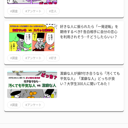
#調査
#アンケート
#恋人
好きな人に振られたら「一発逆転」を
期待するべき⁉ 告白相手に自分の恋心
を利用されそう…⁉ どうしたらいい？
#調査
#アンケート
#好き
潔癖な人が損⁉付き合うなら「汚くても
平気な人」「潔癖な人」どっちが良
い？大学生300人に聞いてみた！
#調査
#アンケート