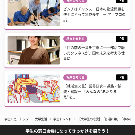
PR
将来を考える
ピンチはチャンス！日本の物流問題を
逆手にとって急成長中 ー ア・プロの
挑...
PR
将来を考える
「目の前の一歩を丁寧に──部活で磨
いたタフネスが、国の未来を考える仕
事に...
PR
将来を考える
【就活生必見】業界研究ー道路・舗
装・建設ー 「みんなの“あたりま
え”を...
学生の窓口トップ
大学生活
学生トレンド
【大学生の恋愛】「普通に嫌」「冷める…
学生の窓口会員になってきっかけを探そう！