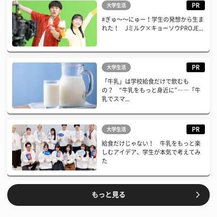
PR
大学生活
#ぎゅ〜〜にゅー！学生の発想から生ま
れた！ Jミルク×キョーソウPROJE...
PR
大学生活
「牛乳」は学校給食だけで飲むも
の？ “牛乳をもっと身近に”――「牛
乳でスマ...
PR
大学生活
給食だけじゃない！ 牛乳をもっと楽
しむアイデア、学生が本気で考えてみ
た
もっと見る