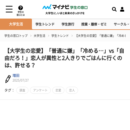
学生の
窓口とは
大学生活
学生トレンド
学生旅行
授業・履修・ゼミ
サークル・
学生の窓口トップ
大学生活
学生トレンド
【大学生の恋愛】「普通に嫌」「冷める…
【大学生の恋愛】「普通に嫌」「冷める…」vs「自
由だろ！」恋人が異性と2人きりでごはんに行くの
は、許せる？
増田
2025/07/27
タグ：
調査
アンケート
恋愛
恋人