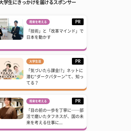
大学生にきっかけを届けるスポンサー
PR
将来を考える
「技術」と「改革マインド」で
日本を動かす
PR
大学生活
「気づいたら課金!?」ネットに
潜む“ダークパターン”て、知っ
てる？
PR
将来を考える
「目の前の一歩を丁寧に──部
活で磨いたタフネスが、国の未
来を考える仕事に...