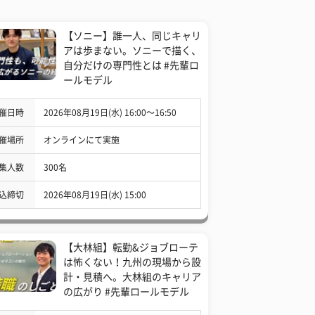
【ソニー】誰一人、同じキャリ
アは歩まない。ソニーで描く、
自分だけの専門性とは #先輩ロ
ールモデル
催日時
2026年08月19日(水) 16:00〜16:50
催場所
オンラインにて実施
集人数
300名
込締切
2026年08月19日(水) 15:00
【大林組】転勤&ジョブローテ
は怖くない！九州の現場から設
計・見積へ。大林組のキャリア
の広がり #先輩ロールモデル