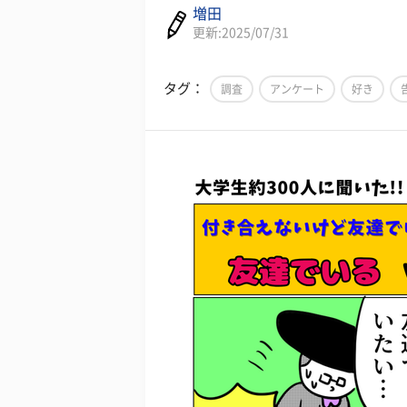
増田
更新:2025/07/31
タグ：
調査
アンケート
好き