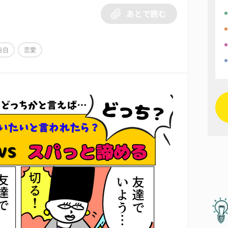
あとで読む
告白
恋愛