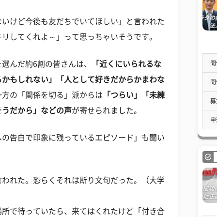
ないけど今後も友だちでいてほしい」と言われた
キリしてくれよ～」って思っちゃいそうです。
開
選んだ約6割の皆さんは、
「近くにいられるな
るかもしれない」「人として好きだからかまわな
開
一方の「関係を切る」派からは
「つらい」「未練
募
そうだから」などの声
が寄せられました。
申
への告白で印象に残っているエピソード」も聞い
言われた。恐らくそれは断り文句だった。（大学
場所で待っていたら、来てはくれたけど「付き合