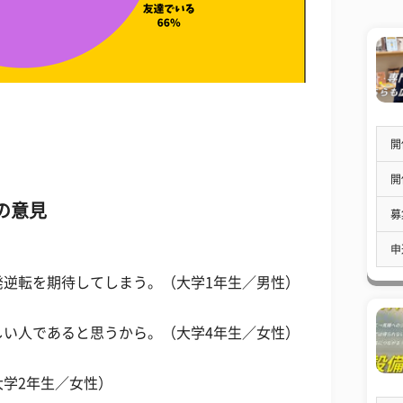
開
開
の意見
募
申
発逆転を期待してしまう。（大学1年生／男性）
しい人であると思うから。（大学4年生／女性）
学2年生／女性）