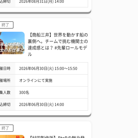
込締切
2026年08月31日(月) 14:00
終了
【商船三井】世界を動かす船の
裏側へ。チームで挑む機関士の
達成感とは？ #先輩ロールモデ
ル
催日時
2026年06月30日(火) 15:00〜15:50
催場所
オンラインにて実施
集人数
300名
込締切
2026年06月30日(火) 14:00
終了
【村田製作所】BtoBの魅力発