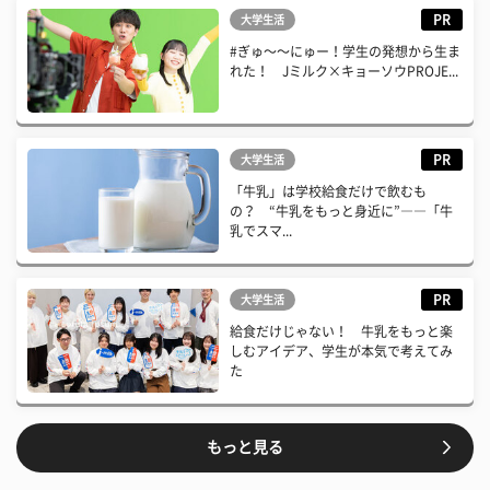
PR
大学生活
#ぎゅ〜〜にゅー！学生の発想から生ま
れた！ Jミルク×キョーソウPROJE...
PR
大学生活
「牛乳」は学校給食だけで飲むも
の？ “牛乳をもっと身近に”――「牛
乳でスマ...
PR
大学生活
給食だけじゃない！ 牛乳をもっと楽
しむアイデア、学生が本気で考えてみ
た
もっと見る