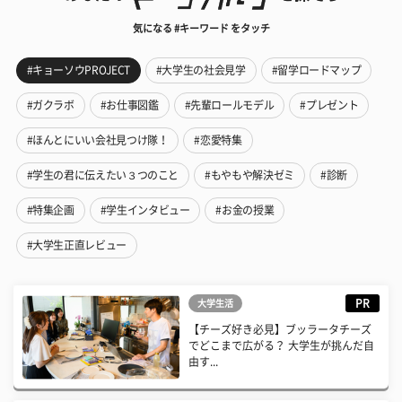
気になる #キーワード をタッチ
#キョーソウPROJECT
#大学生の社会見学
#留学ロードマップ
#ガクラボ
#お仕事図鑑
#先輩ロールモデル
#プレゼント
#ほんとにいい会社見つけ隊！
#恋愛特集
#学生の君に伝えたい３つのこと
#もやもや解決ゼミ
#診断
#特集企画
#学生インタビュー
#お金の授業
#大学生正直レビュー
PR
大学生活
【チーズ好き必見】ブッラータチーズ
でどこまで広がる？ 大学生が挑んだ自
由す...