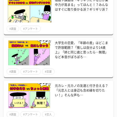
宿題や課題は「ギリギリにやる方が集
中力が高まる」ってほんと！？みんな
はすぐに取り掛かる派？ギリギリ派？
#調査
#アンケート
大学生の恋愛、「年齢の差」はどこま
で許容範囲？「推しは自分より14歳
上」「姉と同じ歳と思ったら…無理」
など本音がぽろぽろ…
#調査
#アンケート
#恋愛
元カレ・元カノの友達と付き合える？
「元恋人とは身辺も含め縁を切りた
い！」そんな声も…
#調査
#アンケート
#恋人