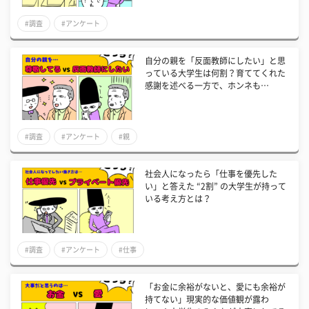
#調査
#アンケート
自分の親を「反面教師にしたい」と思
っている大学生は何割？育ててくれた
感謝を述べる一方で、ホンネも…
#調査
#アンケート
#親
社会人になったら「仕事を優先した
い」と答えた “2割” の大学生が持って
いる考え方とは？
#調査
#アンケート
#仕事
「お金に余裕がないと、愛にも余裕が
持てない」現実的な価値観が露わ