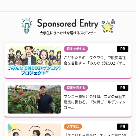
大学生にきっかけを届けるスポンサー
PR
将来を考える
こどもたちの「ワクワク」で脱炭素社
会を目指す – 「みんなで減CO2（ゲ...
PR
将来を考える
マンゴー農家と会社員、二足の草鞋で
農業に携わる。「沖縄ゴールデンマン
ゴー...
PR
大学生活
「気づいたら課金!?」ネットに潜む“ダ