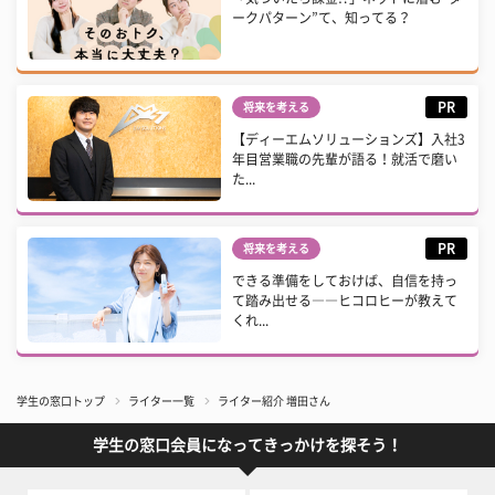
ークパターン”て、知ってる？
PR
将来を考える
【ディーエムソリューションズ】入社3
年目営業職の先輩が語る！就活で磨い
た...
PR
将来を考える
できる準備をしておけば、自信を持っ
て踏み出せる――ヒコロヒーが教えて
くれ...
学生の窓口トップ
ライター一覧
ライター紹介 増田さん
学生の窓口会員になってきっかけを探そう！