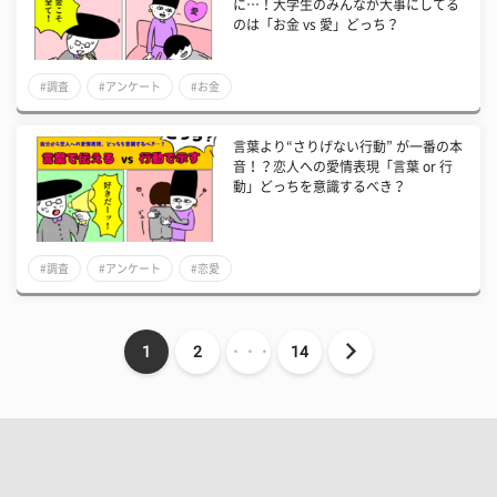
に…！大学生のみんなが大事にしてる
のは「お金 vs 愛」どっち？
#調査
#アンケート
#お金
言葉より“さりげない行動” が一番の本
音！？恋人への愛情表現「言葉 or 行
動」どっちを意識するべき？
#調査
#アンケート
#恋愛
1
2
・・・
14