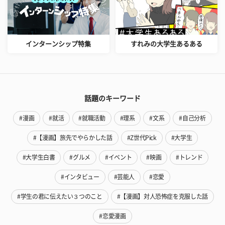
インターンシップ特集
すれみの大学生あるある
話題のキーワード
#漫画
#就活
#就職活動
#理系
#文系
#自己分析
#【漫画】旅先でやらかした話
#Z世代Pick
#大学生
#大学生白書
#グルメ
#イベント
#映画
#トレンド
#インタビュー
#芸能人
#恋愛
#学生の君に伝えたい３つのこと
#【漫画】対人恐怖症を克服した話
#恋愛漫画