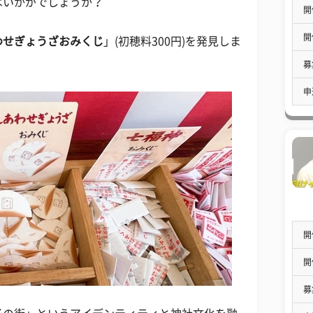
はいかがでしょうか？
開
開
わせぎょうざおみくじ
」(初穂料300円)を発見しま
募
申
開
開
募