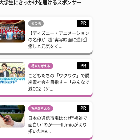
大学生にきっかけを届けるスポンサー
PR
その他
【ディズニー・アニメーション
の名作が“超”実写映画に進化】
癒しと元気をく...
PR
将来を考える
こどもたちの「ワクワク」で脱
炭素社会を目指す – 「みんなで
減CO2（ゲ...
PR
将来を考える
日本の通信市場はなぜ“複雑で
面白い”のか──IIJmioが切り
拓いたMV...