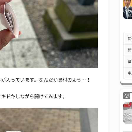
開
開
募
申
じが入っています。なんだか具材のよう…！
ドキドキしながら開けてみます。