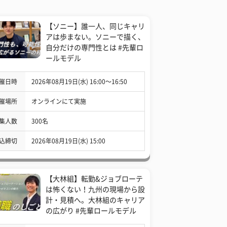
【ソニー】誰一人、同じキャリ
アは歩まない。ソニーで描く、
自分だけの専門性とは #先輩ロ
ールモデル
催日時
2026年08月19日(水) 16:00〜16:50
催場所
オンラインにて実施
集人数
300名
込締切
2026年08月19日(水) 15:00
【大林組】転勤&ジョブローテ
は怖くない！九州の現場から設
計・見積へ。大林組のキャリア
の広がり #先輩ロールモデル