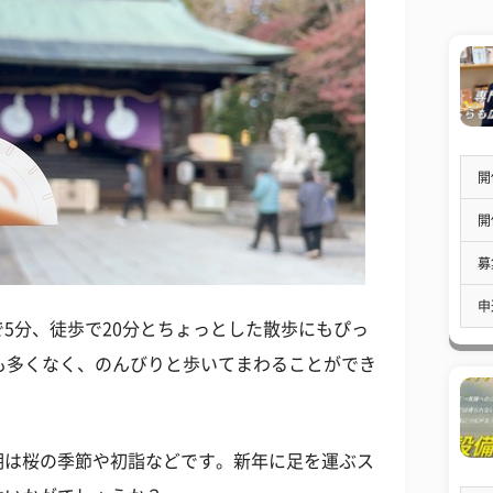
開
開
募
申
5分、徒歩で20分とちょっとした散歩にもぴっ
も多くなく、のんびりと歩いてまわることができ
期は桜の季節や初詣などです。新年に足を運ぶス