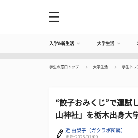
入学&新生活
大学生活
学生の窓口トップ
大学生活
学生トレ
“餃子おみくじ”で運試
山神社」を栃木出身大
近 由梨子（ガクラボ所属）
更新:2025/01/09