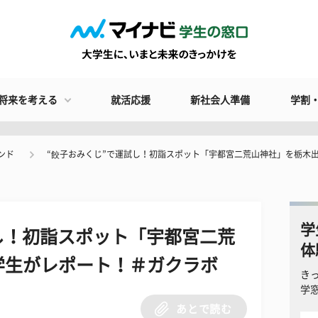
将来を考える
就活応援
新社会人準備
学割
ンド
“餃子おみくじ”で運試し！初詣スポット「宇都宮二荒山神社」を栃木
学
し！初詣スポット「宇都宮二荒
体
学生がレポート！＃ガクラボ
き
学
あとで読む