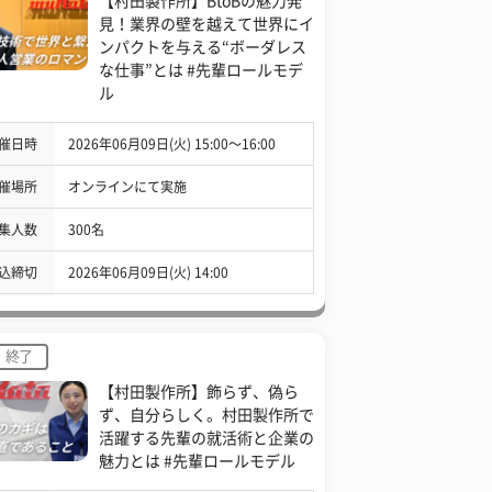
【村田製作所】BtoBの魅力発
見！業界の壁を越えて世界にイ
ンパクトを与える“ボーダレス
な仕事”とは #先輩ロールモデ
ル
催日時
2026年06月09日(火) 15:00〜16:00
催場所
オンラインにて実施
集人数
300名
込締切
2026年06月09日(火) 14:00
終了
【村田製作所】飾らず、偽ら
ず、自分らしく。村田製作所で
活躍する先輩の就活術と企業の
魅力とは #先輩ロールモデル