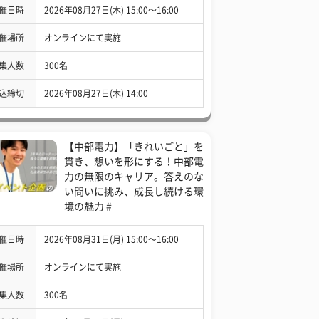
催日時
2026年08月27日(木) 15:00〜16:00
催場所
オンラインにて実施
集人数
300名
込締切
2026年08月27日(木) 14:00
【中部電力】「きれいごと」を
貫き、想いを形にする！中部電
力の無限のキャリア。答えのな
い問いに挑み、成長し続ける環
境の魅力 #
催日時
2026年08月31日(月) 15:00〜16:00
催場所
オンラインにて実施
集人数
300名