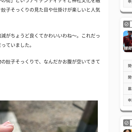
子の街」というアイデンティティと神社文化を融
申
き餃子そっくりの見た目や仕掛けが楽しいと人気
加減がちょうど良くてかわいいわね〜。これだっ
言っていました。
物の餃子そっくりで、なんだかお腹が空いてきて
開
開
募
申