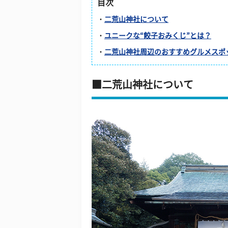
目次
・
二荒山神社について
・
ユニークな“餃子おみくじ”とは？
・
二荒山神社周辺のおすすめグルメスポ
二荒山神社について