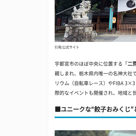
引用/公式サイト
宇都宮市のほぼ中央に位置する「
二
親しまれ、栃木県内唯一の名神大社
リウム（自転車レース）やFIBA 3×3
際的なイベントも開催され、地域と
ユニークな“餃子おみくじ”