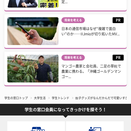
定...
PR
将来を考える
日本の通信市場はなぜ“複雑で面白
い”のか──IIJmioが切り拓いたMV...
PR
将来を考える
マンゴー農家と会社員、二足の草鞋で
農業に携わる。「沖縄ゴールデンマン
ゴー...
学生の窓口トップ
大学生活
学生トレンド
餃子グッズがなんだかんだで可愛いすぎる
学生の窓口会員になってきっかけを探そう！