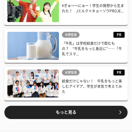
#ぎゅ〜〜にゅー！学生の発想から生ま
れた！ Jミルク×キョーソウPROJE...
PR
大学生活
「牛乳」は学校給食だけで飲むも
の？ “牛乳をもっと身近に”――「牛
乳でスマ...
PR
大学生活
給食だけじゃない！ 牛乳をもっと楽
しむアイデア、学生が本気で考えてみ
た
もっと見る