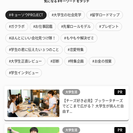
気になる #キーワード をタッチ
#キョーソウPROJECT
#大学生の社会見学
#留学ロードマップ
#ガクラボ
#お仕事図鑑
#先輩ロールモデル
#プレゼント
#ほんとにいい会社見つけ隊！
#もやもや解決ゼミ
#学生の君に伝えたい３つのこと
#恋愛特集
#大学生正直レビュー
#診断
#特集企画
#お金の授業
#学生インタビュー
PR
大学生活
【チーズ好き必見】ブッラータチーズ
でどこまで広がる？ 大学生が挑んだ自
由す...
PR
大学生活