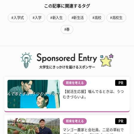
この記事に関連するタグ
#入学式
#入学
#新入生
#新生活
#高校
#高校生
#春
大学生にきっかけを届けるスポンサー
PR
将来を考える
【就活生応援】噛んでるときは、うつ
むきづらいよ。
PR
将来を考える
マンゴー農家と会社員、二足の草鞋で