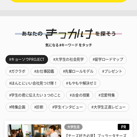
気になる #キーワード をタッチ
#キョーソウPROJECT
#大学生の社会見学
#留学ロードマップ
#ガクラボ
#お仕事図鑑
#先輩ロールモデル
#プレゼント
#ほんとにいい会社見つけ隊！
#もやもや解決ゼミ
#学生の君に伝えたい３つのこと
#お金の授業
#恋愛特集
#特集企画
#診断
#学生インタビュー
#大学生正直レビュー
PR
大学生活
【チーズ好き必見】ブッラータチーズ