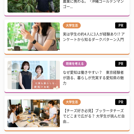
農業に携わる。「沖縄ゴールデンマン
ゴー...
PR
大学生活
実は学生の約4人に3人が経験あり!? ア
ンケートから知るダークパターン入門
PR
将来を考える
なぜ愛知は働きやすい？ 東京経験者
が語る、暮らしが充実する愛知県の魅
力
PR
大学生活
【チーズ好き必見】ブッラータチーズ
でどこまで広がる？ 大学生が挑んだ自
由...