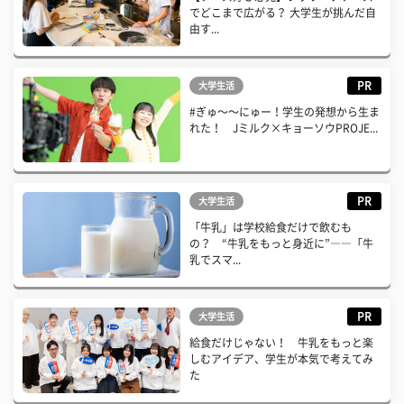
でどこまで広がる？ 大学生が挑んだ自
由す...
PR
大学生活
#ぎゅ〜〜にゅー！学生の発想から生ま
れた！ Jミルク×キョーソウPROJE...
PR
大学生活
「牛乳」は学校給食だけで飲むも
の？ “牛乳をもっと身近に”――「牛
乳でスマ...
PR
大学生活
給食だけじゃない！ 牛乳をもっと楽
しむアイデア、学生が本気で考えてみ
た