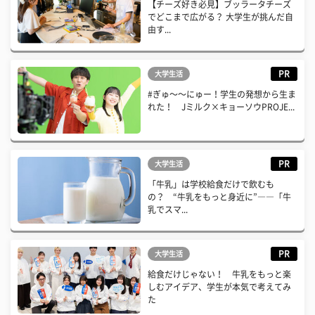
【チーズ好き必見】ブッラータチーズ
でどこまで広がる？ 大学生が挑んだ自
由す...
PR
大学生活
#ぎゅ〜〜にゅー！学生の発想から生ま
れた！ Jミルク×キョーソウPROJE...
PR
大学生活
「牛乳」は学校給食だけで飲むも
の？ “牛乳をもっと身近に”――「牛
乳でスマ...
PR
大学生活
給食だけじゃない！ 牛乳をもっと楽
しむアイデア、学生が本気で考えてみ
た