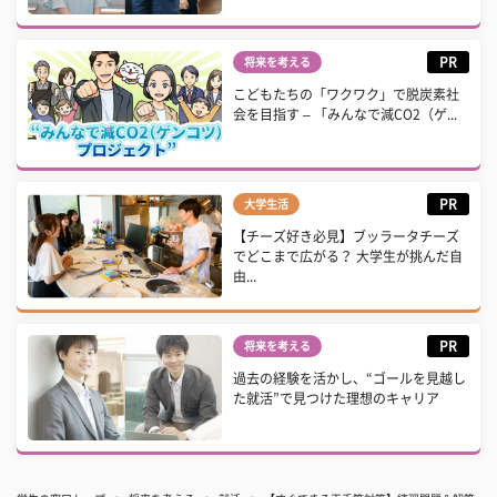
PR
将来を考える
こどもたちの「ワクワク」で脱炭素社
会を目指す – 「みんなで減CO2（ゲ...
PR
大学生活
【チーズ好き必見】ブッラータチーズ
でどこまで広がる？ 大学生が挑んだ自
由...
PR
将来を考える
過去の経験を活かし、“ゴールを見越し
た就活”で見つけた理想のキャリア