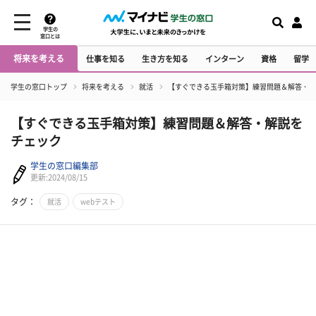
学生の
窓口とは
将来を考える
仕事を知る
生き方を知る
インターン
資格
留学
学生の窓口トップ
将来を考える
就活
【すぐできる玉手箱対策】練習問題＆解答・解
【すぐできる玉手箱対策】練習問題＆解答・解説を
チェック
学生の窓口編集部
更新:2024/08/15
タグ：
就活
webテスト