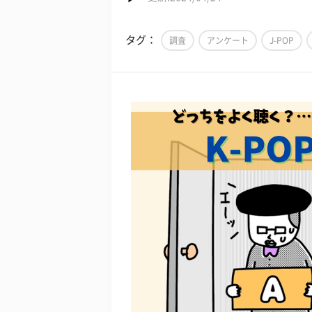
タグ：
調査
アンケート
J-POP