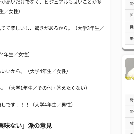
ーが高いだけでなく、ビジュアルも良いことが多
開
生／女性）
開
募
で見てて楽しいし、驚きがあるから。（大学3年生／
申
4年生／女性）
もいいから。（大学4年生／女性）
る。（大学1年生／その他・答えたくない）
開
推しです！！！（大学4年生／男性）
開
募
り興味ない」派の意見