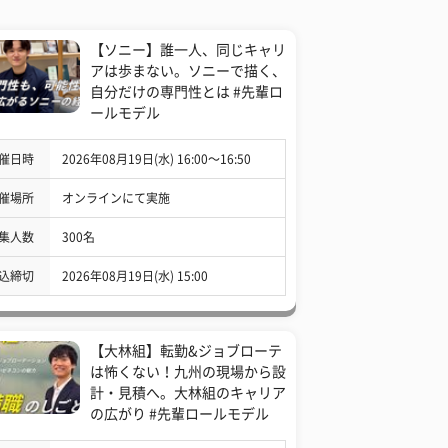
【ソニー】誰一人、同じキャリ
アは歩まない。ソニーで描く、
自分だけの専門性とは #先輩ロ
ールモデル
催日時
2026年08月19日(水) 16:00〜16:50
催場所
オンラインにて実施
集人数
300名
込締切
2026年08月19日(水) 15:00
【大林組】転勤&ジョブローテ
は怖くない！九州の現場から設
計・見積へ。大林組のキャリア
の広がり #先輩ロールモデル