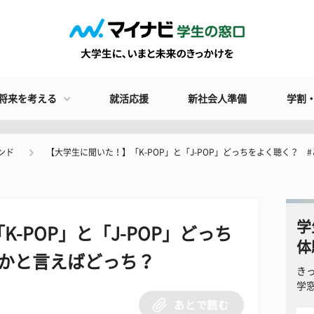
将来を考える
就活応援
新社会人準備
学割
ンド
【大学生に聞いた！】「K-POP」と「J-POP」どっちをよく聴く？ 
学
-POP」と「J-POP」どっち
体
ちかと言えばどっち？
き
学
あとで読む