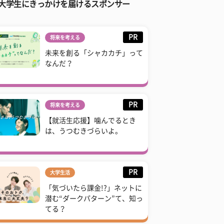
大学生にきっかけを届けるスポンサー
PR
将来を考える
未来を創る「シャカカチ」って
なんだ？
PR
将来を考える
【就活生応援】噛んでるとき
は、うつむきづらいよ。
PR
大学生活
「気づいたら課金!?」ネットに
潜む“ダークパターン”て、知っ
てる？