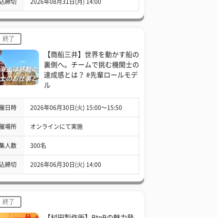
込締切
2026年08月31日(月) 14:00
終了
【商船三井】世界を動かす船の
裏側へ。チームで挑む機関士の
達成感とは？ #先輩ロールモデ
ル
催日時
2026年06月30日(火) 15:00〜15:50
催場所
オンラインにて実施
集人数
300名
込締切
2026年06月30日(火) 14:00
終了
【村田製作所】BtoBの魅力発