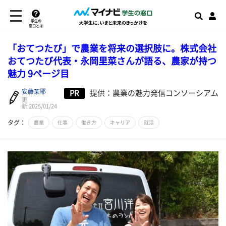
学生の
窓口とは
「おてつたび」で農業を将来の選択肢に。株式会社
おてつたび代表・永岡里菜さんが語る、農家が持つ
魅力 9ページ目
安藤茉耶
PR
提供：農業の魅力発信コンソーシアム
更
新:2025/01/24
タグ：
農業
仕事
働き方
キャリア
就活