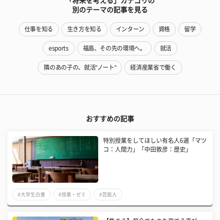
「将来を考える」カテゴリの
別のテーマの記事を見る
仕事を知る
生き方を知る
インターン
資格
留学
esports
福島、その先の環境へ。
就活
隣のあの子の、就活"ノート"
経済産業省で働く
おすすめの記事
特別授業をしてほしい有名人6選「マツ
コ：人間力」「中田敦彦：歴史」
#大学生白書
#授業・ゼミ
#芸能人