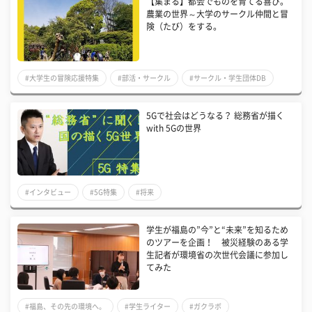
【集まる】都会でものを育てる喜び。
農業の世界～大学のサークル仲間と冒
険（たび）をする。
#大学生の冒険応援特集
#部活・サークル
#サークル・学生団体DB
5Gで社会はどうなる？ 総務省が描く
with 5Gの世界
#インタビュー
#5G特集
#将来
学生が福島の”今”と“未来”を知るため
のツアーを企画！ 被災経験のある学
生記者が環境省の次世代会議に参加し
てみた
#福島、その先の環境へ。
#学生ライター
#ガクラボ