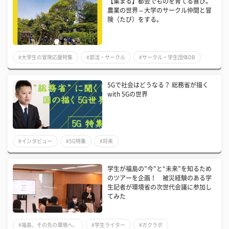
【集まる】都会でものを育てる喜び。
農業の世界～大学のサークル仲間と冒
険（たび）をする。
#大学生の冒険応援特集
#部活・サークル
#サークル・学生団体DB
5Gで社会はどうなる？ 総務省が描く
with 5Gの世界
#インタビュー
#5G特集
#将来
学生が福島の”今”と“未来”を知るため
のツアーを企画！ 被災経験のある学
生記者が環境省の次世代会議に参加し
てみた
#福島、その先の環境へ。
#学生ライター
#ガクラボ