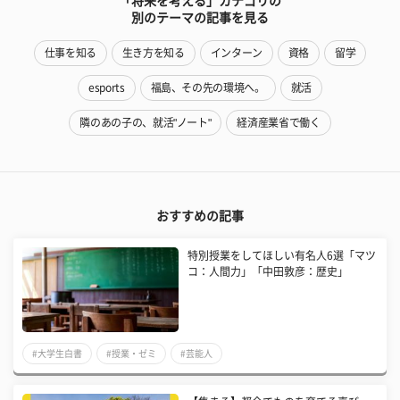
「将来を考える」カテゴリの
別のテーマの記事を見る
仕事を知る
生き方を知る
インターン
資格
留学
esports
福島、その先の環境へ。
就活
隣のあの子の、就活"ノート"
経済産業省で働く
おすすめの記事
特別授業をしてほしい有名人6選「マツ
コ：人間力」「中田敦彦：歴史」
#大学生白書
#授業・ゼミ
#芸能人