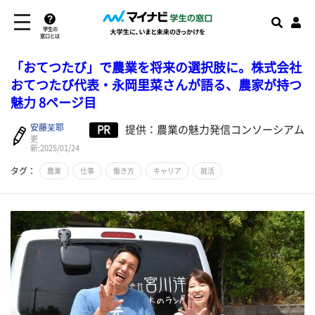
学生の
窓口とは
「おてつたび」で農業を将来の選択肢に。株式会社
おてつたび代表・永岡里菜さんが語る、農家が持つ
魅力 8ページ目
安藤茉耶
PR
提供：農業の魅力発信コンソーシアム
更
新:2025/01/24
タグ：
農業
仕事
働き方
キャリア
就活