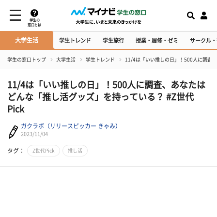
学生の
窓口とは
大学生活
学生トレンド
学生旅行
授業・履修・ゼミ
サークル・
学生の窓口トップ
大学生活
学生トレンド
11/4は「いい推しの日」！500人に調査
11/4は「いい推しの日」！500人に調査、あなたは
どんな「推し活グッズ」を持っている？ #Z世代
Pick
ガクラボ（リリースピッカー きゃみ）
2023/11/04
タグ：
Z世代Pick
推し活