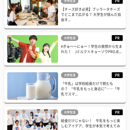
PR
大学生活
【チーズ好き必見】ブッラータチーズ
でどこまで広がる？ 大学生が挑んだ自
由す...
PR
大学生活
#ぎゅ〜〜にゅー！学生の発想から生ま
れた！ Jミルク×キョーソウPROJE...
PR
大学生活
「牛乳」は学校給食だけで飲むも
の？ “牛乳をもっと身近に”――「牛
乳でスマ...
PR
大学生活
給食だけじゃない！ 牛乳をもっと楽
しむアイデア、学生が本気で考えてみ