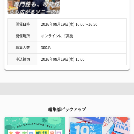
開催日時
2026年08月19日(水) 16:00〜16:50
開催場所
オンラインにて実施
募集人数
300名
申込締切
2026年08月19日(水) 15:00
編集部ピックアップ