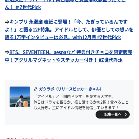
ん！ ＃Z世代Pick
⇒
キンプリ 永瀬廉 表紙に登場！「今、たぎっているんです
よ！」と語る12P特集。アイドルとして、俳優としての想いを
語る1万字インタビューは必見。with12月号 #Z世代Pick
⇒
BTS、SEVENTEEN、aespaなど 特典付きチョコを限定販売
中！アクリルマグネットやステッカー付き！ #Z世代Pick
ガクラボ（リリースピッカー きゃみ）
「アイドル」と「国内ドラマ」を愛する大学生。
休日はドラマを観るか、推し活するかの2択！食べること
も大好き。主にアイドル情報を発信していきます！
記事一覧へ