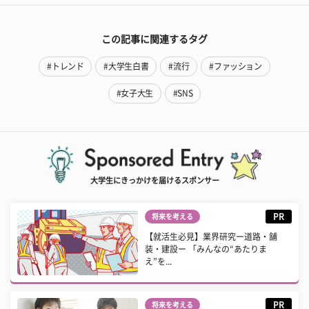
この記事に関連するタグ
#トレンド
#大学生白書
#流行
#ファッション
#女子大生
#SNS
大学生にきっかけを届けるスポンサー
PR
将来を考える
【就活生必見】業界研究ー道路・舗
装・建設ー 「みんなの“あたりま
え”を...
PR
将来を考える