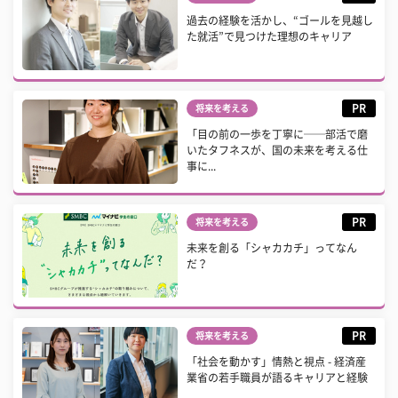
過去の経験を活かし、“ゴールを見越し
た就活”で見つけた理想のキャリア
PR
将来を考える
「目の前の一歩を丁寧に──部活で磨
いたタフネスが、国の未来を考える仕
事に...
PR
将来を考える
未来を創る「シャカカチ」ってなん
だ？
PR
将来を考える
「社会を動かす」情熱と視点 - 経済産
業省の若手職員が語るキャリアと経験