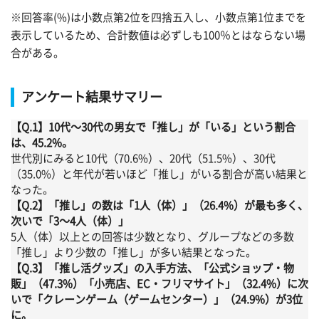
※回答率(%)は小数点第2位を四捨五入し、小数点第1位までを
表示しているため、合計数値は必ずしも100％とはならない場
合がある。
アンケート結果サマリー
【Q.1】10代～30代の男女で「推し」が「いる」という割合
は、45.2%。
世代別にみると10代（70.6%）、20代（51.5%）、30代
（35.0%）と年代が若いほど「推し」がいる割合が高い結果と
なった。
【Q.2】「推し」の数は「1人（体）」（26.4%）が最も多く、
次いで「3～4人（体）」
5人（体）以上との回答は少数となり、グループなどの多数
「推し」より少数の「推し」が多い結果となった。
【Q.3】「推し活グッズ」の入手方法、「公式ショップ・物
販」（47.3%）「小売店、EC・フリマサイト」（32.4%）に次
いで「クレーンゲーム（ゲームセンター）」（24.9%）が3位
に。