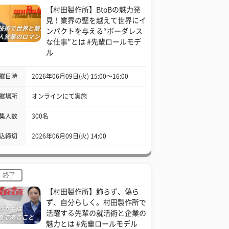
【村田製作所】BtoBの魅力発
見！業界の壁を越えて世界にイ
ンパクトを与える“ボーダレス
な仕事”とは #先輩ロールモデ
ル
催日時
2026年06月09日(火) 15:00〜16:00
催場所
オンラインにて実施
集人数
300名
込締切
2026年06月09日(火) 14:00
終了
【村田製作所】飾らず、偽ら
ず、自分らしく。村田製作所で
活躍する先輩の就活術と企業の
魅力とは #先輩ロールモデル