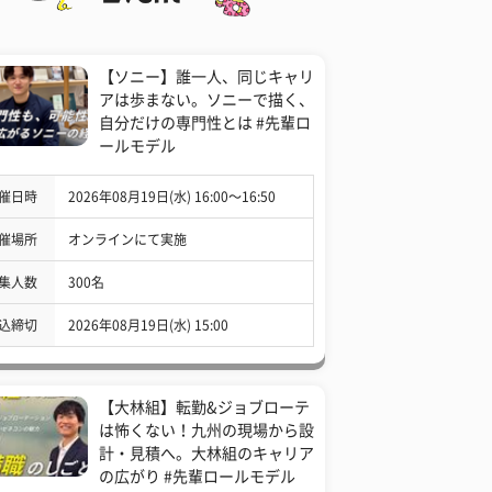
【ソニー】誰一人、同じキャリ
アは歩まない。ソニーで描く、
自分だけの専門性とは #先輩ロ
ールモデル
催日時
2026年08月19日(水) 16:00〜16:50
催場所
オンラインにて実施
集人数
300名
込締切
2026年08月19日(水) 15:00
【大林組】転勤&ジョブローテ
は怖くない！九州の現場から設
計・見積へ。大林組のキャリア
の広がり #先輩ロールモデル