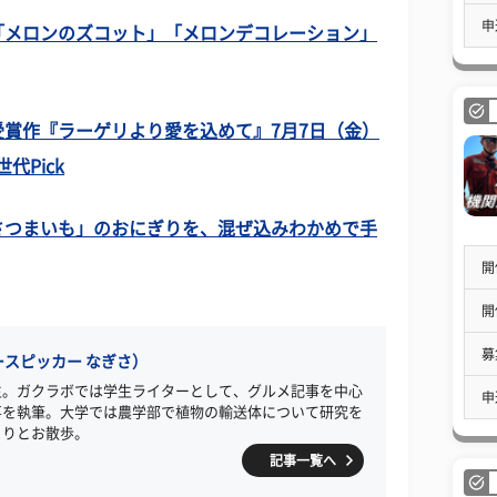
申
「メロンのズコット」「メロンデコレーション」
賞作『ラーゲリより愛を込めて』7月7日（金）
代Pick
さつまいも」のおにぎりを、混ぜ込みわかめで手
開
開
募
スピッカー なぎさ）
生。ガクラボでは学生ライターとして、グルメ記事を中心
申
事を執筆。大学では農学部で植物の輸送体について研究を
くりとお散歩。
記事一覧へ