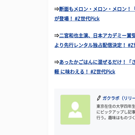
⇒
断面もメロン・メロン・メロン！
が登場！ #Z世代Pick
⇒
二宮和也主演、日本アカデミー賞受
より先行レンタル独占配信決定！ #Z世
⇒
あったかごはんに混ぜるだけ！「
軽 に味わえる！ #Z世代Pick
ガクラボ（リリー
東京在住の大学四年
にピックアップし記
行う。趣味はものづ