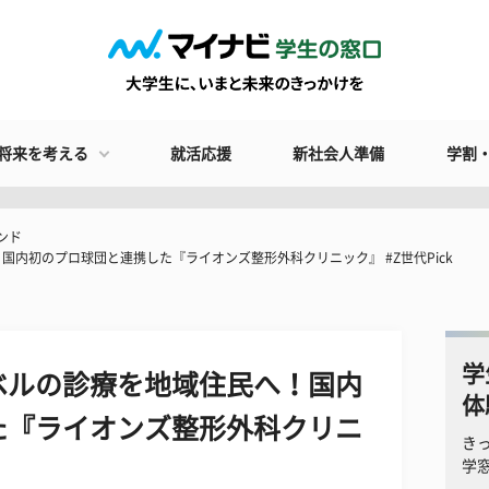
将来を考える
就活応援
新社会人準備
学割
ンド
内初のプロ球団と連携した『ライオンズ整形外科クリニック』 #Z世代Pick
学
ベルの診療を地域住民へ！国内
体
た『ライオンズ整形外科クリニ
き
学