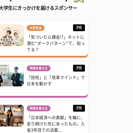
大学生にきっかけを届けるスポンサー
PR
大学生活
「気づいたら課金!?」ネットに
潜む“ダークパターン”て、知っ
てる？
PR
将来を考える
「技術」と「改革マインド」で
日本を動かす
PR
将来を考える
「日本経済への貢献」を軸に、
走り続けた先にあったもの。入
省3年目での法案...