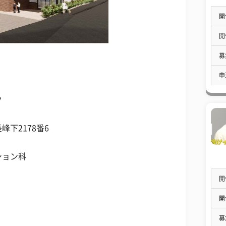
開
開
募
申
ク
下2178番6
ション科
開
開
）
募