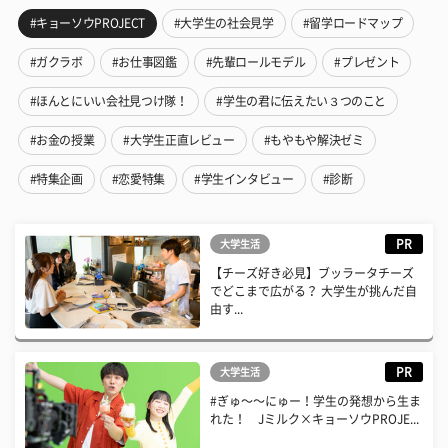
#キョーソウPROJECT
#大学生の社会見学
#留学ロードマップ
#ガクラボ
#お仕事図鑑
#先輩ロールモデル
#プレゼント
#ほんとにいい会社見つけ隊！
#学生の君に伝えたい３つのこと
#お金の授業
#大学生正直レビュー
#もやもや解決ゼミ
#特集企画
#恋愛特集
#学生インタビュー
#診断
PR
大学生活
【チーズ好き必見】ブッラータチーズ
でどこまで広がる？ 大学生が挑んだ自
由す...
PR
大学生活
#ぎゅ〜〜にゅー！学生の発想から生ま
れた！ Jミルク×キョーソウPROJE...