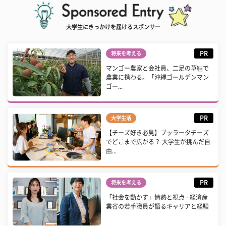
大学生にきっかけを届けるスポンサー
PR
将来を考える
マンゴー農家と会社員、二足の草鞋で
農業に携わる。「沖縄ゴールデンマン
ゴー...
PR
大学生活
【チーズ好き必見】ブッラータチーズ
でどこまで広がる？ 大学生が挑んだ自
由...
PR
将来を考える
「社会を動かす」情熱と視点 - 経済産
業省の若手職員が語るキャリアと経験