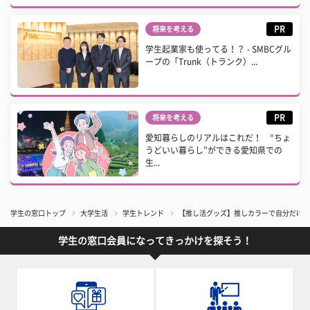
PR
将来を考える
学生起業家も使ってる！？ - SMBCグル
ープの「Trunk（トランク）...
PR
将来を考える
愛知暮らしのリアルはこれだ！ “ちょ
うどいい暮らし”ができる愛知県での
生...
学生の窓口トップ
大学生活
学生トレンド
【推し活グッズ】推しカラーで自分だけの推
学生の窓口会員になってきっかけを探そう！