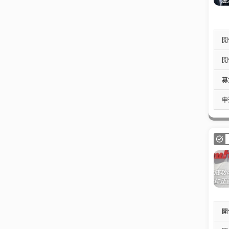
開
開
募
申
開