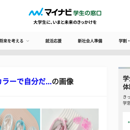
将来を考える
就活応援
新社会人準備
学割
学
ーで自分だ...
の画像
体
き
学