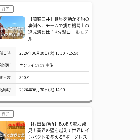
終了
【商船三井】世界を動かす船の
裏側へ。チームで挑む機関士の
達成感とは？ #先輩ロールモデ
ル
催日時
2026年06月30日(火) 15:00〜15:50
催場所
オンラインにて実施
集人数
300名
込締切
2026年06月30日(火) 14:00
終了
【村田製作所】BtoBの魅力発
見！業界の壁を越えて世界にイ
ンパクトを与える“ボーダレス