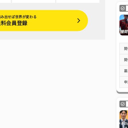
踏み出せば世界が変わる
無料会員登録
開
開
募
申