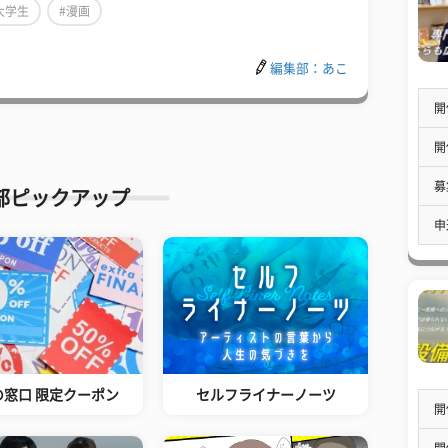
大学生
#漫画
編集部：あこ
開
開
募
部ピックアップ
申
の窓口 限定クーポン
セルフライナーノーツ
開
開