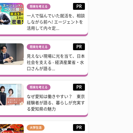
PR
将来を考える
一人で悩んでいた就活を、相談
しながら前へ! エージェントを
活用して内々定...
PR
将来を考える
見えない現場に光を当て、日本
社会を支える - 経済産業省・水
口さんが語る...
PR
将来を考える
なぜ愛知は働きやすい？ 東京
経験者が語る、暮らしが充実す
る愛知県の魅力
PR
大学生活