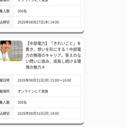
集人数
300名
込締切
2026年08月27日(木) 14:00
【中部電力】「きれいごと」を
貫き、想いを形にする！中部電
力の無限のキャリア。答えのな
い問いに挑み、成長し続ける環
境の魅力 #
催日時
2026年08月31日(月) 15:00〜16:00
催場所
オンラインにて実施
集人数
300名
込締切
2026年08月31日(月) 14:00