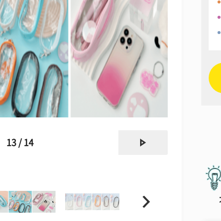
next
13 / 14