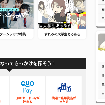
募
申
ターンシップ特集
すれみの大学生あるある
なってきっかけを探そう！
開
開
募
申
QUOカードPayが
抽選で豪華賞品が
催
貯まる
当たる