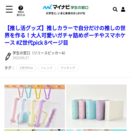
学生の
窓口とは
【推し活グッズ】推しカラーで自分だけの推しの世
界を作る！大人可愛いガチャ詰めポーチやスマホケ
ース #Z世代pick 8ページ目
学生の窓口（リリースピッカーA）
2023/06/17
タグ：
Z世代Pick
トレンド
ランキング