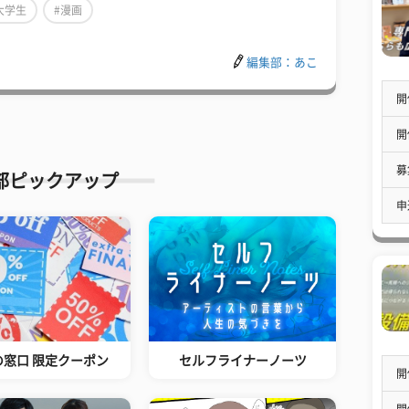
大学生
#漫画
編集部：あこ
開
開
募
部ピックアップ
申
の窓口 限定クーポン
セルフライナーノーツ
開
開