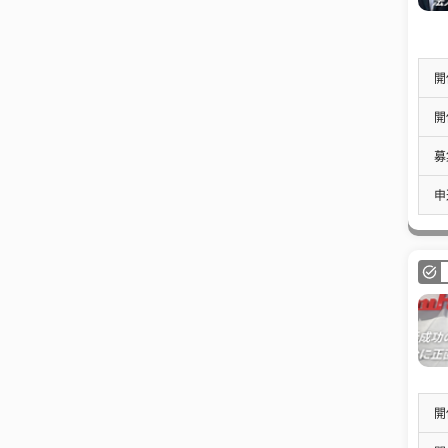
開
開
募
申
開