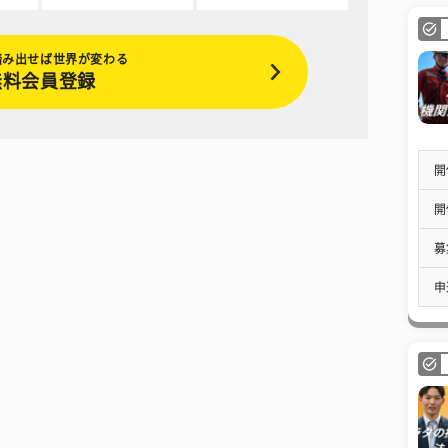
踏み出せば世界が変わる
無料会員登録
開
開
募
申