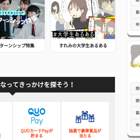
募
申
ターンシップ特集
すれみの大学生あるある
なってきっかけを探そう！
開
開
募
申
QUOカードPayが
抽選で豪華賞品が
催
貯まる
当たる