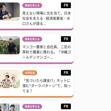
PR
将来を考える
見えない現場に光を当て、日本
社会を支える - 経済産業省・水
口さんが語る...
PR
将来を考える
マンゴー農家と会社員、二足の
草鞋で農業に携わる。「沖縄ゴ
ールデンマンゴー...
PR
大学生活
「気づいたら課金!?」ネットに
潜む“ダークパターン”て、知っ
てる？
PR
将来を考える