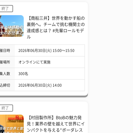
終了
【商船三井】世界を動かす船の
裏側へ。チームで挑む機関士の
達成感とは？ #先輩ロールモデ
ル
催日時
2026年06月30日(火) 15:00〜15:50
催場所
オンラインにて実施
集人数
300名
込締切
2026年06月30日(火) 14:00
終了
【村田製作所】BtoBの魅力発
見！業界の壁を越えて世界にイ
ンパクトを与える“ボーダレス