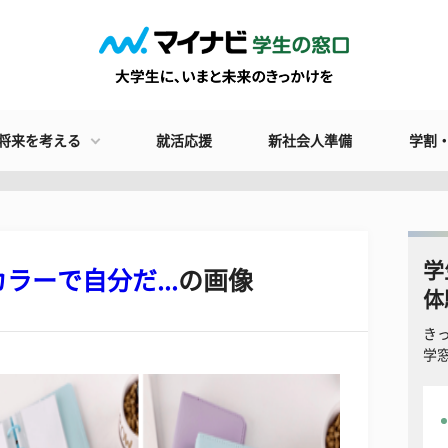
将来を考える
就活応援
新社会人準備
学割
学
ーで自分だ...
の画像
体
き
学