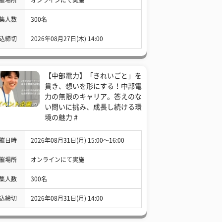
集人数
300名
込締切
2026年08月27日(木) 14:00
【中部電力】「きれいごと」を
貫き、想いを形にする！中部電
力の無限のキャリア。答えのな
い問いに挑み、成長し続ける環
境の魅力 #
催日時
2026年08月31日(月) 15:00〜16:00
催場所
オンラインにて実施
集人数
300名
込締切
2026年08月31日(月) 14:00