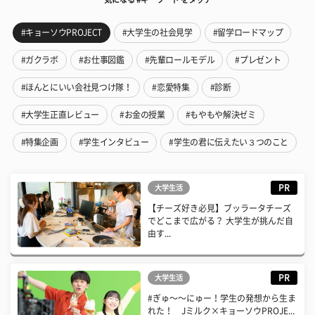
#キョーソウPROJECT
#大学生の社会見学
#留学ロードマップ
#ガクラボ
#お仕事図鑑
#先輩ロールモデル
#プレゼント
#ほんとにいい会社見つけ隊！
#恋愛特集
#診断
#大学生正直レビュー
#お金の授業
#もやもや解決ゼミ
#特集企画
#学生インタビュー
#学生の君に伝えたい３つのこと
PR
大学生活
【チーズ好き必見】ブッラータチーズ
でどこまで広がる？ 大学生が挑んだ自
由す...
PR
大学生活
#ぎゅ〜〜にゅー！学生の発想から生ま
れた！ Jミルク×キョーソウPROJE...