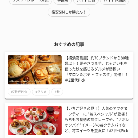
格安SIMしか勝たん！
おすすめの記事
【横浜高島屋】約70ブランドから80種
類以上！栗やさつま芋、じゃがいもを
使った秋を感じるグルメが勢揃い！
「マロン＆ポテト フェスタ」開催！！
＃Z世代Pick
#Z世代Pick
#グルメ
#秋
【いちご好き必見！】人気のアフタヌ
ーンティーに “苺スペシャル”が登場！
もちもち食感の苺クレープや、“ナポレ
オンパイ”イメージの苺クラムパイな
ど、苺スイーツを贅沢に！#Z世代Pick