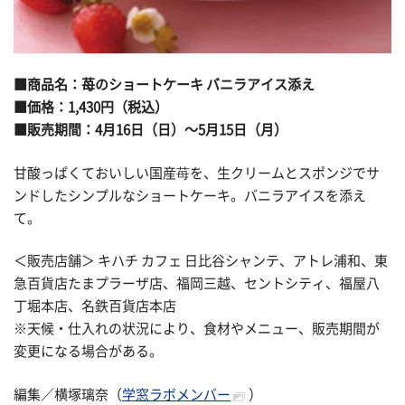
■商品名：苺のショートケーキ バニラアイス添え
■価格：1,430円（税込）
■販売期間：4月16日（日）～5月15日（月）
甘酸っぱくておいしい国産苺を、生クリームとスポンジでサ
ンドしたシンプルなショートケーキ。バニラアイスを添え
て。
＜販売店舗＞ キハチ カフェ 日比谷シャンテ、アトレ浦和、東
急百貨店たまプラーザ店、福岡三越、セントシティ、福屋八
丁堀本店、名鉄百貨店本店
※天候・仕入れの状況により、食材やメニュー、販売期間が
変更になる場合がある。
編集／横塚璃奈（
学窓ラボメンバー
）