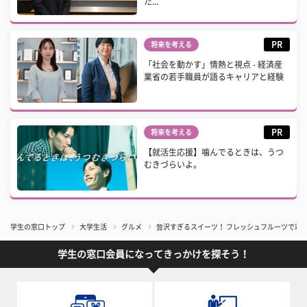
た...
PR
将来を考える
「社会を動かす」情熱と視点 - 経済産
業省の若手職員が語るキャリアと経験
PR
将来を考える
【就活生応援】噛んでるときは、うつ
むきづらいよ。
学生の窓口トップ
大学生活
グルメ
贅沢すぎるスイーツ！ フレッシュフルーツで彩る
学生の窓口会員になってきっかけを探そう！