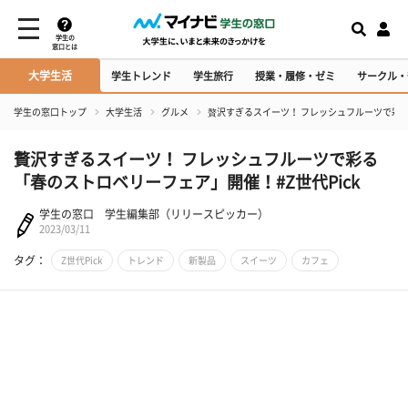
学生の
窓口とは
大学生活
学生トレンド
学生旅行
授業・履修・ゼミ
サークル・
学生の窓口トップ
大学生活
グルメ
贅沢すぎるスイーツ！ フレッシュフルーツで彩る
贅沢すぎるスイーツ！ フレッシュフルーツで彩る
「春のストロベリーフェア」開催！#Z世代Pick
学生の窓口 学生編集部（リリースピッカー）
2023/03/11
タグ：
Z世代Pick
トレンド
新製品
スイーツ
カフェ