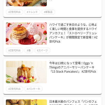
#Z世代Pick
#トレンド
#新製品
ハワイで過ごす休日のような、心地よ
く楽しい時間と食事を提供するハワイ
アンカフェ！『ストロベリーブリュレ
パンケーキ』が期間限定で新登場！#Z
世代Pick
#Z世代Pick
#春
#スイーツ
今年は13枚になって登場！Eggs ’n
Thingsのアニバーサリーパンケーキ
「13 Stack Pancakes!」 #Z世代Pick
#Z世代Pick
#パンケーキ
日本最大級のパンフェス「パンのフェ