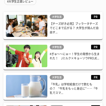
#大学生正直レビュー
PR
大学生活
【チーズ好き必見】ブッラータチーズ
でどこまで広がる？ 大学生が挑んだ自
由す...
PR
大学生活
#ぎゅ〜〜にゅー！学生の発想から生ま
れた！ Jミルク×キョーソウPROJE...
PR
大学生活
「牛乳」は学校給食だけで飲むも
の？ “牛乳をもっと身近に”――「牛
乳でスマ...