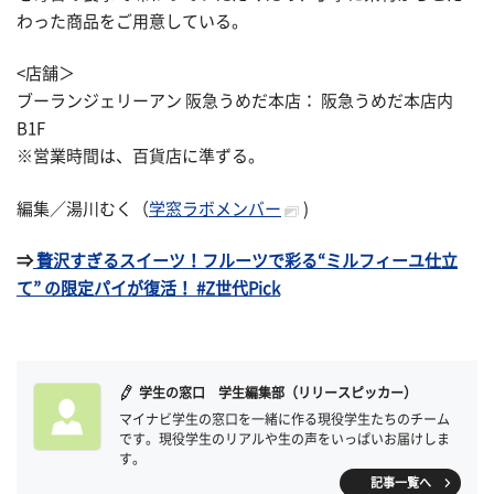
わった商品をご用意している。
<店舗＞
ブーランジェリーアン 阪急うめだ本店： 阪急うめだ本店内
B1F
※営業時間は、百貨店に準ずる。
編集／湯川むく（
学窓ラボメンバー
)
⇒
贅沢すぎるスイーツ！フルーツで彩る“ミルフィーユ仕立
て” の限定パイが復活！ #Z世代Pick
学生の窓口 学生編集部（リリースピッカー）
マイナビ学生の窓口を一緒に作る現役学生たちのチーム
です。現役学生のリアルや生の声をいっぱいお届けしま
す。
記事一覧へ