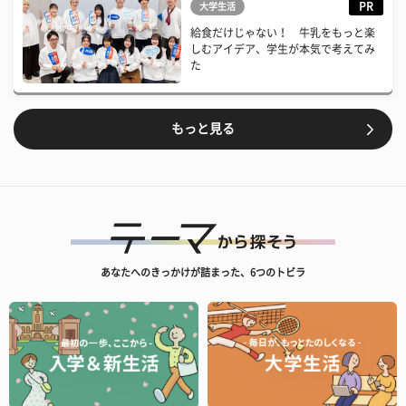
PR
大学生活
給食だけじゃない！ 牛乳をもっと楽
しむアイデア、学生が本気で考えてみ
た
もっと見る
あなたへのきっかけが詰まった、6つのトビラ