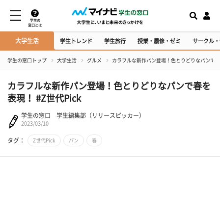
学生の
窓口とは
大学生活
学生トレンド
学生旅行
授業・履修・ゼミ
サークル・
学生の窓口トップ
大学生活
グルメ
カラフルな新作パン登場！色とりどりなパンで春を表
カラフルな新作パン登場！色とりどりなパンで春を
表現！ #Z世代Pick
学生の窓口 学生編集部（リリースピッカー）
2023/03/10
タグ：
Z世代Pick
パン
春