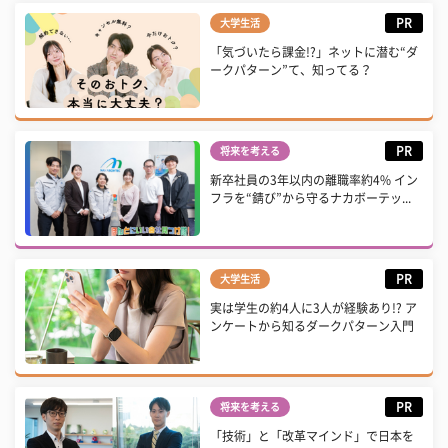
PR
大学生活
「気づいたら課金!?」ネットに潜む“ダ
ークパターン”て、知ってる？
PR
将来を考える
新卒社員の3年以内の離職率約4% イン
フラを“錆び”から守るナカボーテッ...
PR
大学生活
実は学生の約4人に3人が経験あり!? ア
ンケートから知るダークパターン入門
PR
将来を考える
「技術」と「改革マインド」で日本を