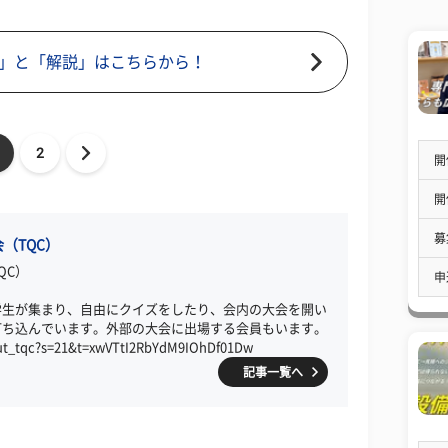
」と「解説」はこちらから！
2
開
開
募
（TQC）
QC）
申
学生が集まり、自由にクイズをしたり、会内の大会を開い
打ち込んでいます。外部の大会に出場する会員もいます。
m/ut_tqc?s=21&t=xwVTtI2RbYdM9IOhDf01Dw
記事一覧へ