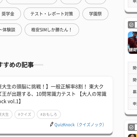
申
奨学金
テスト・レポート対策
学園祭
ト体験談
格安SIMしか勝たん！
すすめの記事
開
開
東大生の頭脳に挑戦！】一般正解率8割！ 東大ク
募
ズ王が出題する、10問常識力テスト 【大人の常識
ck vol.1】
申
東大生
#クイズ
#おもしろ
QuizKnock（クイズノック）