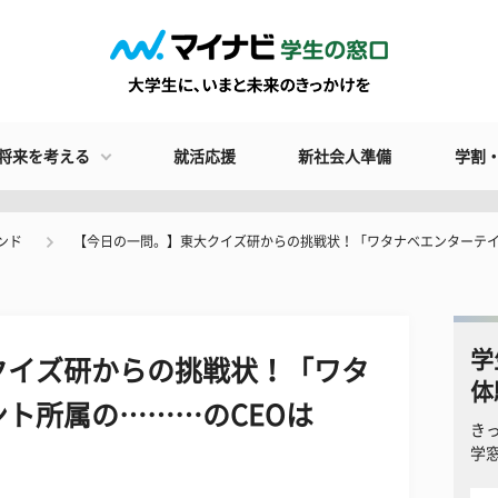
将来を考える
就活応援
新社会人準備
学割
ンド
【今日の一問。】東大クイズ研からの挑戦状！「ワタナベエンターテイ
学
クイズ研からの挑戦状！「ワタ
体
ト所属の………のCEOは
き
学