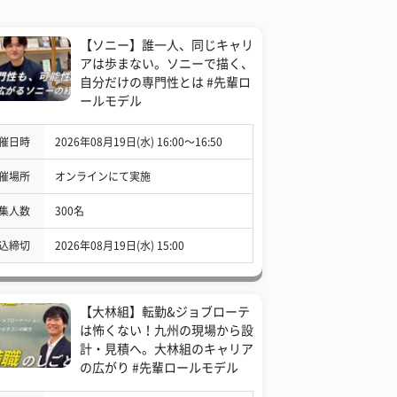
【ソニー】誰一人、同じキャリ
アは歩まない。ソニーで描く、
自分だけの専門性とは #先輩ロ
ールモデル
催日時
2026年08月19日(水) 16:00〜16:50
催場所
オンラインにて実施
集人数
300名
込締切
2026年08月19日(水) 15:00
【大林組】転勤&ジョブローテ
は怖くない！九州の現場から設
計・見積へ。大林組のキャリア
の広がり #先輩ロールモデル