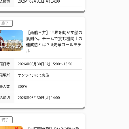
込締切
2026年08月31日(月) 14:00
終了
【商船三井】世界を動かす船の
裏側へ。チームで挑む機関士の
達成感とは？ #先輩ロールモデ
ル
催日時
2026年06月30日(火) 15:00〜15:50
催場所
オンラインにて実施
集人数
300名
込締切
2026年06月30日(火) 14:00
終了
【村田製作所】BtoBの魅力発