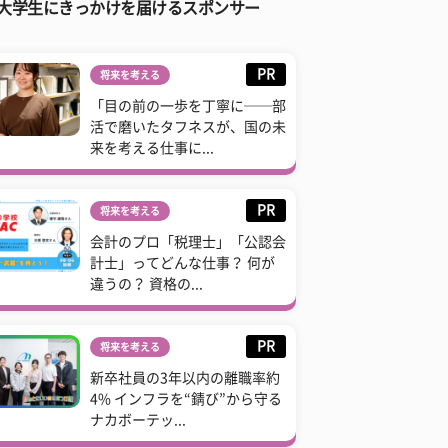
大学生にきっかけを届けるスポンサー
PR
将来を考える
「目の前の一歩を丁寧に──部
活で磨いたタフネスが、国の未
来を考える仕事に...
PR
将来を考える
会計のプロ「税理士」「公認会
計士」ってどんな仕事？ 何が
違うの？ 資格の...
PR
将来を考える
新卒社員の3年以内の離職率約
4% インフラを“錆び”から守る
ナカボーテッ...