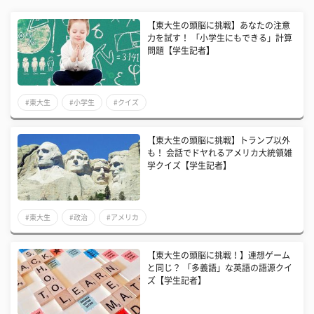
【東大生の頭脳に挑戦】あなたの注意
力を試す！ 「小学生にもできる」計算
問題【学生記者】
#東大生
#小学生
#クイズ
【東大生の頭脳に挑戦】トランプ以外
も！ 会話でドヤれるアメリカ大統領雑
学クイズ【学生記者】
#東大生
#政治
#アメリカ
【東大生の頭脳に挑戦！】連想ゲーム
と同じ？ 「多義語」な英語の語源クイ
ズ【学生記者】