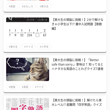
#英語
#おもしろ
#東大生
【東大生の頭脳に挑戦！】2分で解けな
きゃ小学生以下!? 灘中入試問題【算数
編】
#東大生
#クイズ
#小学生
【東大生の頭脳に挑戦！】「Better
safe than sorry.」意味は？ 知ってると
ハナタカな英語のことわざクイズ7連発
#勉強
#英語
#クイズ
【東大生の頭脳に挑戦！】解けたら東
大レベル!? 超難問「四字熟語」クイズ