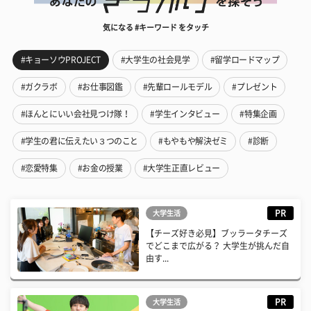
気になる #キーワード をタッチ
#キョーソウPROJECT
#大学生の社会見学
#留学ロードマップ
#ガクラボ
#お仕事図鑑
#先輩ロールモデル
#プレゼント
#ほんとにいい会社見つけ隊！
#学生インタビュー
#特集企画
#学生の君に伝えたい３つのこと
#もやもや解決ゼミ
#診断
#恋愛特集
#お金の授業
#大学生正直レビュー
PR
大学生活
【チーズ好き必見】ブッラータチーズ
でどこまで広がる？ 大学生が挑んだ自
由す...
PR
大学生活