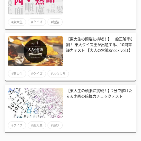
#東大生
#クイズ
#勉強
【東大生の頭脳に挑戦！】一般正解率8
割！ 東大クイズ王が出題する、10問常
識力テスト 【大人の常識Knock vol.1】
#東大生
#クイズ
#おもしろ
【東大生の頭脳に挑戦！】2分で解けた
ら天才級の暗算力チェックテスト
#クイズ
#東大生
#遊び