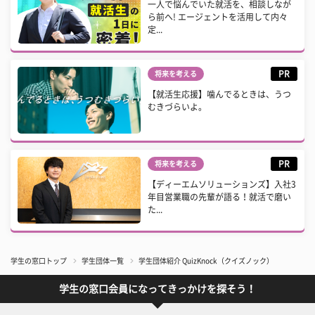
一人で悩んでいた就活を、相談しなが
ら前へ! エージェントを活用して内々
定...
PR
将来を考える
【就活生応援】噛んでるときは、うつ
むきづらいよ。
PR
将来を考える
【ディーエムソリューションズ】入社3
年目営業職の先輩が語る！就活で磨い
た...
学生の窓口トップ
学生団体一覧
学生団体紹介 QuizKnock（クイズノック）
学生の窓口会員になってきっかけを探そう！