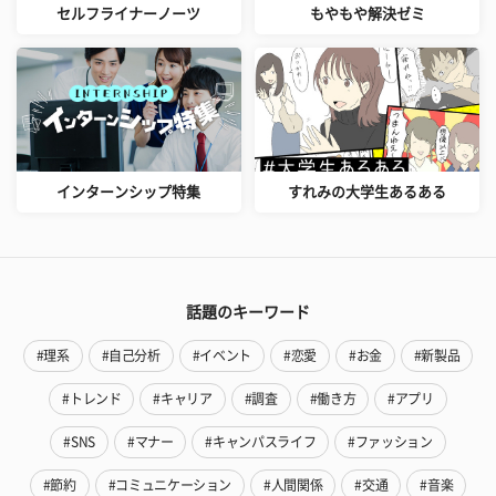
セルフライナーノーツ
もやもや解決ゼミ
インターンシップ特集
すれみの大学生あるある
話題のキーワード
#理系
#自己分析
#イベント
#恋愛
#お金
#新製品
#トレンド
#キャリア
#調査
#働き方
#アプリ
#SNS
#マナー
#キャンパスライフ
#ファッション
#節約
#コミュニケーション
#人間関係
#交通
#音楽