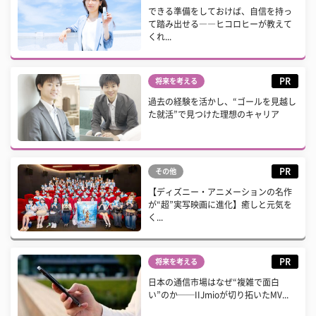
できる準備をしておけば、自信を持っ
て踏み出せる――ヒコロヒーが教えて
くれ...
PR
将来を考える
過去の経験を活かし、“ゴールを見越し
た就活”で見つけた理想のキャリア
PR
その他
【ディズニー・アニメーションの名作
が“超”実写映画に進化】癒しと元気を
く...
PR
将来を考える
日本の通信市場はなぜ“複雑で面白
い”のか──IIJmioが切り拓いたMV...