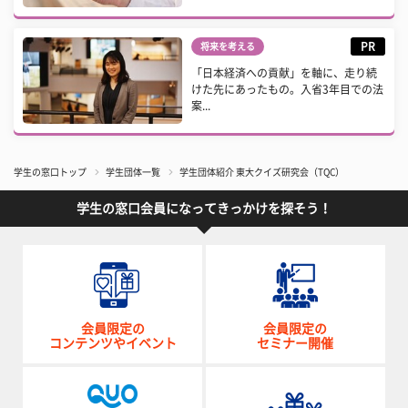
PR
将来を考える
「日本経済への貢献」を軸に、走り続
けた先にあったもの。入省3年目での法
案...
学生の窓口トップ
学生団体一覧
学生団体紹介 東大クイズ研究会（TQC）
学生の窓口会員になってきっかけを探そう！
会員限定の
会員限定の
コンテンツやイベント
セミナー開催