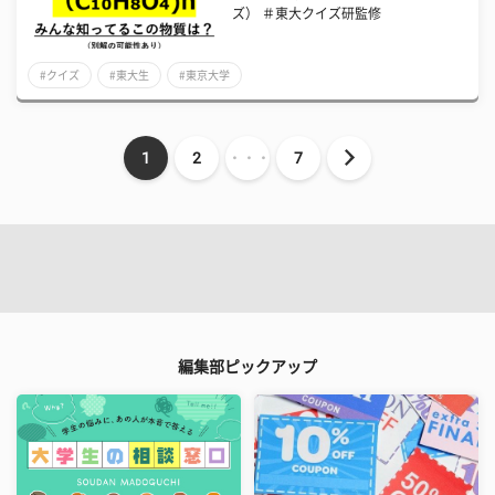
ズ） ＃東大クイズ研監修
#クイズ
#東大生
#東京大学
1
2
・・・
7
編集部ピックアップ