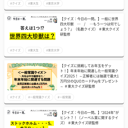
#クイズ
#東大生
#東京大学
【クイズ：今日の一問。】一般に世界
四大珍獣 … / …もう一つは何でし
ょう？」（名数クイズ） ＃東大クイズ
研監修
#クイズ
#東大生
#東京大学
【クイズに挑戦してお年玉をゲッ
ト！】年末年始に関連した一般常識ク
イズ2025！ ～正解者には抽選で最大1
万円分のQUOカードPayをプレゼント
～ ＃東大クイズ研監修
#クイズ
#一般常識クイズ
#一般常識
【クイズ：今日の一問。】‟2024年”が
ヒント？！（ノーベル賞に関するクイ
ズ） ＃東大クイズ研監修