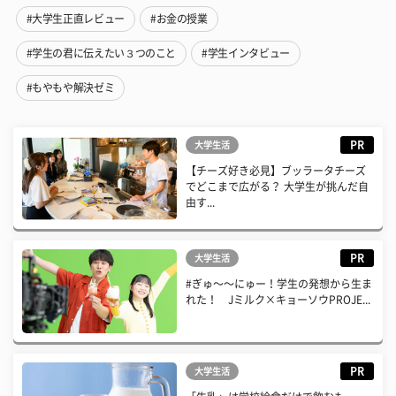
#大学生正直レビュー
#お金の授業
#学生の君に伝えたい３つのこと
#学生インタビュー
#もやもや解決ゼミ
PR
大学生活
【チーズ好き必見】ブッラータチーズ
でどこまで広がる？ 大学生が挑んだ自
由す...
PR
大学生活
#ぎゅ〜〜にゅー！学生の発想から生ま
れた！ Jミルク×キョーソウPROJE...
PR
大学生活