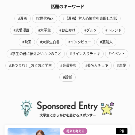
話題のキーワード
#漫画
#Z世代Pick
#【漫画】対人恐怖症を克服した話
#恋愛漫画
#大学生
#お出かけ
#グルメ
#トレンド
#映画
#大学生白書
#インタビュー
#芸能人
#学生の君に伝えたい３つのこと
#サイン入りチェキ
#イベント
#あつまれ！_おどおど学生
#会員特典
#著名人チェキ
#恋愛
#診断
大学生にきっかけを届けるスポンサー
PR
将来を考える