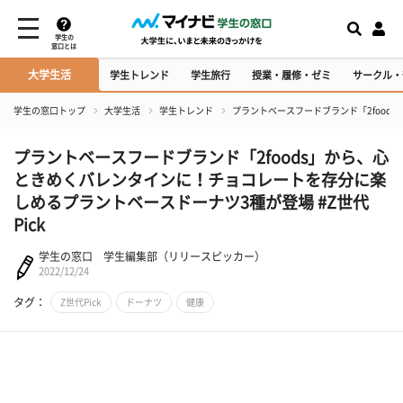
学生の
窓口とは
大学生活
学生トレンド
学生旅行
授業・履修・ゼミ
サークル・
学生の窓口トップ
大学生活
学生トレンド
プラントベースフードブランド「2food
プラントベースフードブランド「2foods」から、心
ときめくバレンタインに！チョコレートを存分に楽
しめるプラントベースドーナツ3種が登場 #Z世代
Pick
学生の窓口 学生編集部（リリースピッカー）
2022/12/24
タグ：
Z世代Pick
ドーナツ
健康