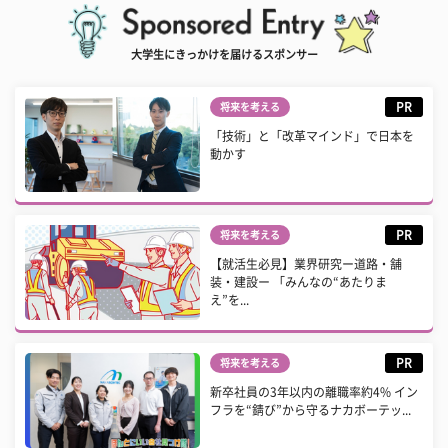
大学生にきっかけを届けるスポンサー
PR
将来を考える
「技術」と「改革マインド」で日本を
動かす
PR
将来を考える
【就活生必見】業界研究ー道路・舗
装・建設ー 「みんなの“あたりま
え”を...
PR
将来を考える
新卒社員の3年以内の離職率約4% イン
フラを“錆び”から守るナカボーテッ...