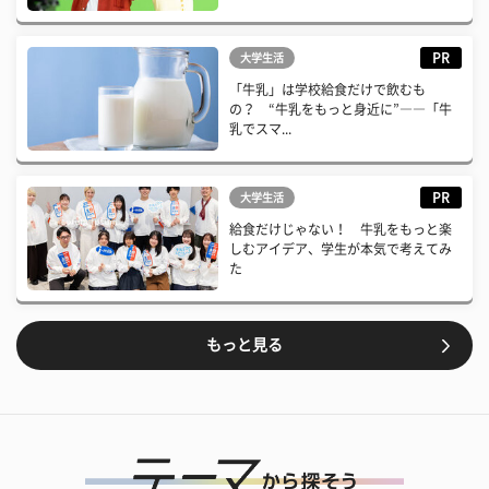
PR
大学生活
「牛乳」は学校給食だけで飲むも
の？ “牛乳をもっと身近に”――「牛
乳でスマ...
PR
大学生活
給食だけじゃない！ 牛乳をもっと楽
しむアイデア、学生が本気で考えてみ
た
もっと見る