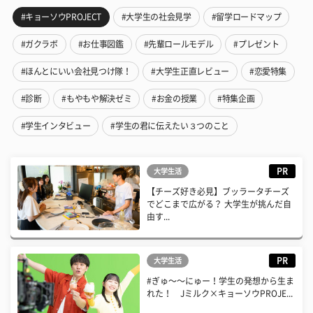
#キョーソウPROJECT
#大学生の社会見学
#留学ロードマップ
#ガクラボ
#お仕事図鑑
#先輩ロールモデル
#プレゼント
#ほんとにいい会社見つけ隊！
#大学生正直レビュー
#恋愛特集
#診断
#もやもや解決ゼミ
#お金の授業
#特集企画
#学生インタビュー
#学生の君に伝えたい３つのこと
PR
大学生活
【チーズ好き必見】ブッラータチーズ
でどこまで広がる？ 大学生が挑んだ自
由す...
PR
大学生活
#ぎゅ〜〜にゅー！学生の発想から生ま
れた！ Jミルク×キョーソウPROJE...