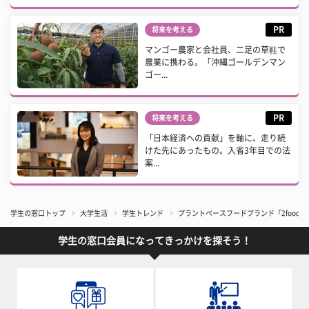
PR
将来を考える
マンゴー農家と会社員、二足の草鞋で
農業に携わる。「沖縄ゴールデンマン
ゴー...
PR
将来を考える
「日本経済への貢献」を軸に、走り続
けた先にあったもの。入省3年目での法
案...
学生の窓口トップ
大学生活
学生トレンド
プラントベースフードブランド「2food
学生の窓口会員になってきっかけを探そう！