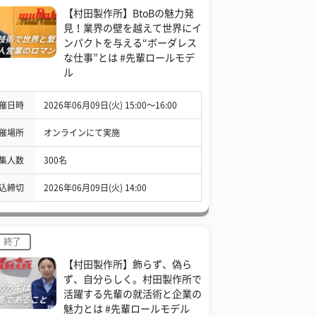
【村田製作所】BtoBの魅力発
見！業界の壁を越えて世界にイ
ンパクトを与える“ボーダレス
な仕事”とは #先輩ロールモデ
ル
催日時
2026年06月09日(火) 15:00〜16:00
催場所
オンラインにて実施
集人数
300名
込締切
2026年06月09日(火) 14:00
終了
【村田製作所】飾らず、偽ら
ず、自分らしく。村田製作所で
活躍する先輩の就活術と企業の
魅力とは #先輩ロールモデル