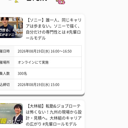
【ソニー】誰一人、同じキャリ
アは歩まない。ソニーで描く、
自分だけの専門性とは #先輩ロ
ールモデル
催日時
2026年08月19日(水) 16:00〜16:50
催場所
オンラインにて実施
集人数
300名
込締切
2026年08月19日(水) 15:00
【大林組】転勤&ジョブローテ
は怖くない！九州の現場から設
計・見積へ。大林組のキャリア
の広がり #先輩ロールモデル