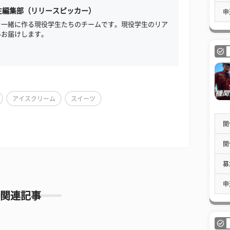
生編集部（リリースピッカー）
申
を一緒に作る現役学生たちのチームです。現役学生のリア
いお届けします。
アイスクリーム
スイーツ
開
開
募
申
関連記事