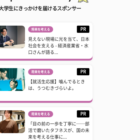
大学生にきっかけを届けるスポンサー
PR
将来を考える
見えない現場に光を当て、日本
社会を支える - 経済産業省・水
口さんが語る...
PR
将来を考える
【就活生応援】噛んでるとき
は、うつむきづらいよ。
PR
将来を考える
「目の前の一歩を丁寧に──部
活で磨いたタフネスが、国の未
来を考える仕事に...