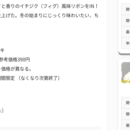
と香りのイチジク（フィグ）風味リボンをIN！
開
仕上げた。冬の始まりにじっくり味わいたい、ち
開
募
申
ーキ
参考価格390円
り価格が異なる。
～期間限定 （なくなり次第終了）
開
）
開
募