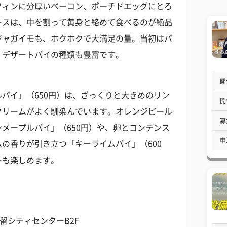
フィンに分厚いベーコン、ポーチドエッグにとろ
ースは、中を割って黄身と絡めて食べるのが絶品
ジャガイモも、ホクホクで大満足の量。当初はパ
、デザートパイの種類も豊富です。
開
パイ」（650円）は、ざっくりと大きめのリン
開
クリームがよく馴染んでいます。オレンジピール
募
メープルパイ」（650円）や、卵とコンデンス
申
の香りが引き立つ「キーライムパイ」（600
ーも楽しめます。
汐留シティセンターB2F