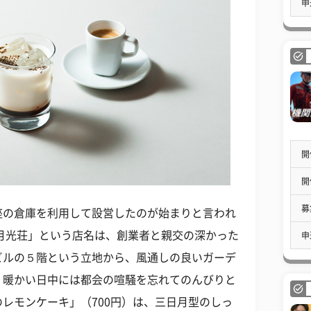
申
開
開
募
座の倉庫を利用して設営したのが始まりと言われ
月光荘」という店名は、創業者と親交の深かった
申
ビルの５階という立地から、風通しの良いガーデ
、暖かい日中には都会の喧騒を忘れてのんびりと
レモンケーキ」（700円）は、三日月型のしっ