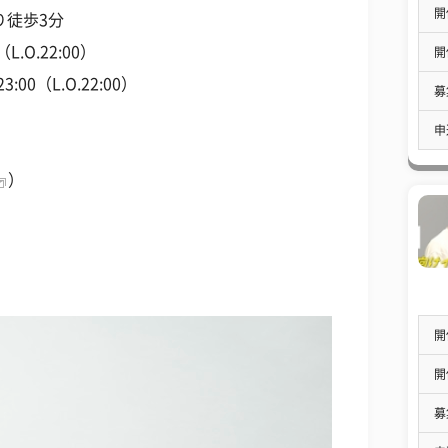
開
り徒歩3分
.O.22:00）
開
L.O.22:00）
募
申
）
開
開
募