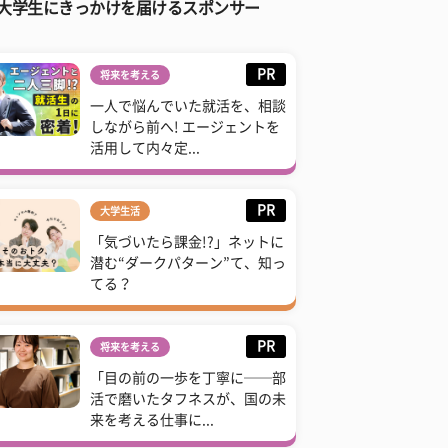
大学生にきっかけを届けるスポンサー
PR
将来を考える
一人で悩んでいた就活を、相談
しながら前へ! エージェントを
活用して内々定...
PR
大学生活
「気づいたら課金!?」ネットに
潜む“ダークパターン”て、知っ
てる？
PR
将来を考える
「目の前の一歩を丁寧に──部
活で磨いたタフネスが、国の未
来を考える仕事に...