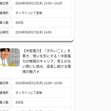
催日時
2026年08月27日(木) 15:00〜16:00
催場所
オンラインにて実施
集人数
300名
込締切
2026年08月27日(木) 14:00
【中部電力】「きれいごと」を
貫き、想いを形にする！中部電
力の無限のキャリア。答えのな
い問いに挑み、成長し続ける環
境の魅力 #
催日時
2026年08月31日(月) 15:00〜16:00
催場所
オンラインにて実施
集人数
300名