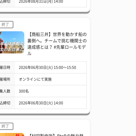
込締切
2026年08月31日(月) 14:00
終了
【商船三井】世界を動かす船の
裏側へ。チームで挑む機関士の
達成感とは？ #先輩ロールモデ
ル
催日時
2026年06月30日(火) 15:00〜15:50
催場所
オンラインにて実施
集人数
300名
込締切
2026年06月30日(火) 14:00
終了
【村田製作所】BtoBの魅力発