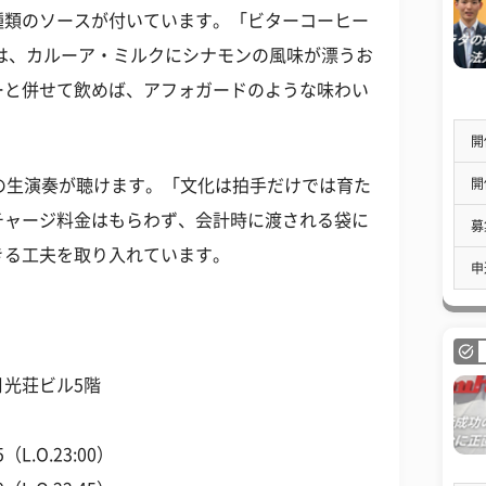
種類のソースが付いています。「ビターコーヒー
）は、カルーア・ミルクにシナモンの風味が漂うお
ーと併せて飲めば、アフォガードのような味わい
開
開
の生演奏が聴けます。「文化は拍手だけでは育た
チャージ料金はもらわず、会計時に渡される袋に
募
きる工夫を取り入れています。
申
月光荘ビル5階
L.O.23:00）