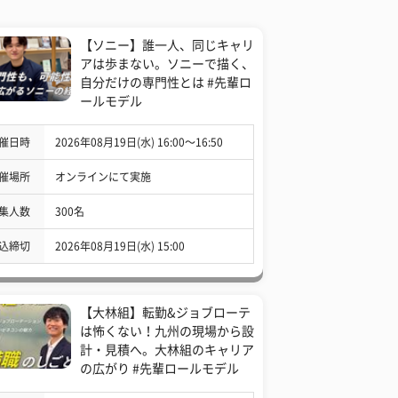
【ソニー】誰一人、同じキャリ
アは歩まない。ソニーで描く、
自分だけの専門性とは #先輩ロ
ールモデル
催日時
2026年08月19日(水) 16:00〜16:50
催場所
オンラインにて実施
集人数
300名
込締切
2026年08月19日(水) 15:00
【大林組】転勤&ジョブローテ
は怖くない！九州の現場から設
計・見積へ。大林組のキャリア
の広がり #先輩ロールモデル