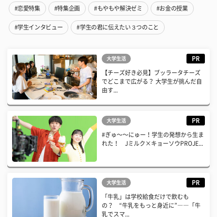
#恋愛特集
#特集企画
#もやもや解決ゼミ
#お金の授業
#学生インタビュー
#学生の君に伝えたい３つのこと
PR
大学生活
【チーズ好き必見】ブッラータチーズ
でどこまで広がる？ 大学生が挑んだ自
由す...
PR
大学生活
#ぎゅ〜〜にゅー！学生の発想から生ま
れた！ Jミルク×キョーソウPROJE...
PR
大学生活
「牛乳」は学校給食だけで飲むも
の？ “牛乳をもっと身近に”――「牛
乳でスマ...