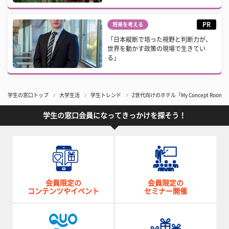
PR
将来を考える
「日本縦断で培った視野と判断力が、
世界を動かす政策の現場で生きてい
る」
学生の窓口トップ
大学生活
学生トレンド
Z世代向けのホテル「My Concept R
学生の窓口会員になってきっかけを探そう！
会員限定の
会員限定の
コンテンツやイベント
セミナー開催