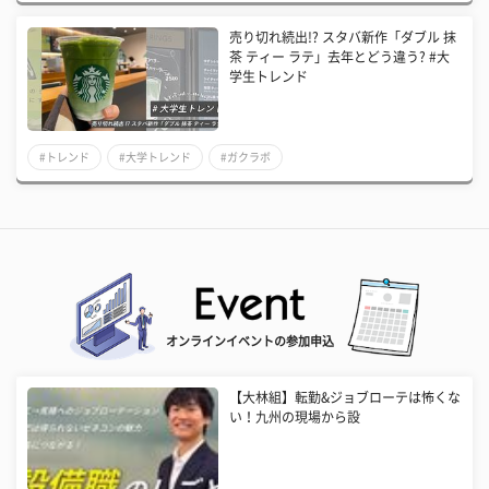
売り切れ続出!? スタバ新作「ダブル 抹
茶 ティー ラテ」去年とどう違う? #大
学生トレンド
#トレンド
#大学トレンド
#ガクラボ
オンラインイベントの参加申込
【大林組】転勤&ジョブローテは怖くな
い！九州の現場から設