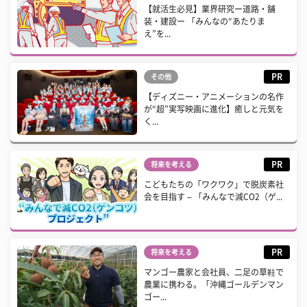
【就活生必見】業界研究ー道路・舗
装・建設ー 「みんなの“あたりま
え”を...
PR
その他
【ディズニー・アニメーションの名作
が“超”実写映画に進化】癒しと元気を
く...
PR
将来を考える
こどもたちの「ワクワク」で脱炭素社
会を目指す – 「みんなで減CO2（ゲ...
PR
将来を考える
マンゴー農家と会社員、二足の草鞋で
農業に携わる。「沖縄ゴールデンマン
ゴー...