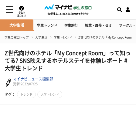
学生の
窓口とは
大学生活
学生トレンド
学生旅行
授業・履修・ゼミ
サークル・
学生の窓口トップ
大学生活
学生トレンド
Z世代向けのホテル「My Concept R
Z世代向けのホテル「My Concept Room」って知っ
てる? SNS映えするホテルステイを体験レポート #
大学生トレンド
マイナビニュース編集部
更新:2022/07/25
タグ：
トレンド
大学トレンド