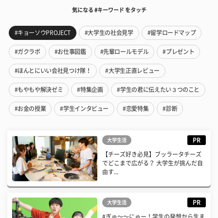
気になる #キーワード をタッチ
#キョーソウPROJECT
#大学生の社会見学
#留学ロードマップ
#ガクラボ
#お仕事図鑑
#先輩ロールモデル
#プレゼント
#ほんとにいい会社見つけ隊！
#大学生正直レビュー
#もやもや解決ゼミ
#特集企画
#学生の君に伝えたい３つのこと
#お金の授業
#学生インタビュー
#恋愛特集
#診断
PR
大学生活
【チーズ好き必見】ブッラータチーズ
でどこまで広がる？ 大学生が挑んだ自
由す...
PR
大学生活
#ぎゅ〜〜にゅー！学生の発想から生ま