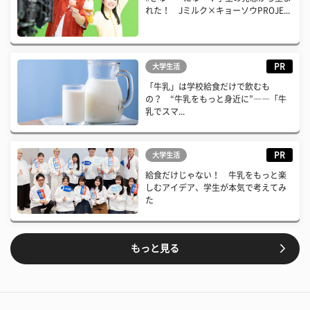
れた！ Jミルク×キョーソウPROJE...
PR
大学生活
「牛乳」は学校給食だけで飲むも
の？ “牛乳をもっと身近に”――「牛
乳でスマ...
PR
大学生活
給食だけじゃない！ 牛乳をもっと楽
しむアイデア、学生が本気で考えてみ
た
もっと見る