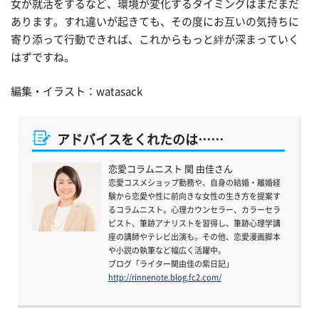
女が就活をするなど、環境が変化するタイミングはまだまだ
あります。すれ違いが起きても、その度にお互いの気持ちに
寄り添って行動できれば、これからもっと絆が深まっていく
はずですね。
編集・イラスト：watasack
アドバイスをくれたのは……
恋愛コラムニスト 関 由佳さん
恋愛コスメショップ勤務や、自身の結婚・離婚経
験から恋愛や性に前向きな女性の生き方を提案す
るコラムニスト。心理カウンセラー、カラーセラ
ピスト、筆跡アナリストを習得し、筆跡心理学講
座の講師やテレビ出演も。その他、恋愛漫画脚本
や小説の執筆など幅広く活躍中。
ブログ「ライター関由佳の紫日記」
http://rinnenote.blog.fc2.com/