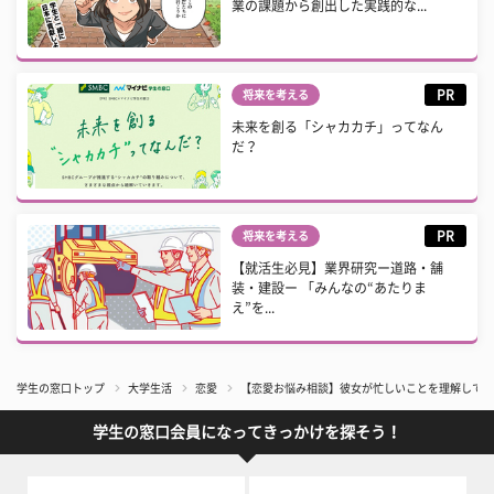
業の課題から創出した実践的な...
PR
将来を考える
未来を創る「シャカカチ」ってなん
だ？
PR
将来を考える
【就活生必見】業界研究ー道路・舗
装・建設ー 「みんなの“あたりま
え”を...
学生の窓口トップ
大学生活
恋愛
【恋愛お悩み相談】彼女が忙しいことを理解してく
学生の窓口会員になってきっかけを探そう！