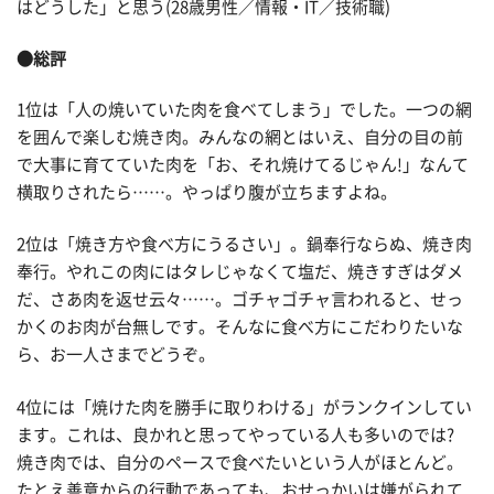
はどうした」と思う(28歳男性／情報・IT／技術職)
●総評
1位は「人の焼いていた肉を食べてしまう」でした。一つの網
を囲んで楽しむ焼き肉。みんなの網とはいえ、自分の目の前
で大事に育てていた肉を「お、それ焼けてるじゃん!」なんて
横取りされたら……。やっぱり腹が立ちますよね。
2位は「焼き方や食べ方にうるさい」。鍋奉行ならぬ、焼き肉
奉行。やれこの肉にはタレじゃなくて塩だ、焼きすぎはダメ
だ、さあ肉を返せ云々……。ゴチャゴチャ言われると、せっ
かくのお肉が台無しです。そんなに食べ方にこだわりたいな
ら、お一人さまでどうぞ。
4位には「焼けた肉を勝手に取りわける」がランクインしてい
ます。これは、良かれと思ってやっている人も多いのでは?
焼き肉では、自分のペースで食べたいという人がほとんど。
たとえ善意からの行動であっても、おせっかいは嫌がられて