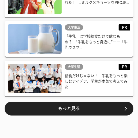
れた！ Jミルク×キョーソウPROJE...
PR
大学生活
「牛乳」は学校給食だけで飲むも
の？ “牛乳をもっと身近に”――「牛
乳でスマ...
PR
大学生活
給食だけじゃない！ 牛乳をもっと楽
しむアイデア、学生が本気で考えてみ
た
もっと見る