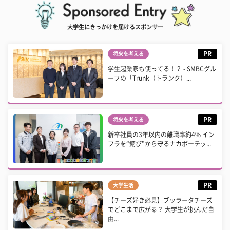
大学生にきっかけを届けるスポンサー
PR
将来を考える
学生起業家も使ってる！？ - SMBCグル
ープの「Trunk（トランク）...
PR
将来を考える
新卒社員の3年以内の離職率約4% イン
フラを“錆び”から守るナカボーテッ...
PR
大学生活
【チーズ好き必見】ブッラータチーズ
でどこまで広がる？ 大学生が挑んだ自
由...