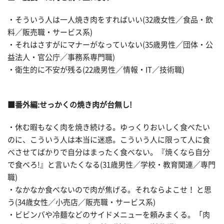
・そういう人は一人焼き肉をすればいい(32歳女性／食品・飲
料／販売職・サービス系)
・それはさすがにマナーがなっていない(35歳男性／団体・公
益法人・官公庁／事務系専門職)
・衛生的に不安が残る(22歳男性／情報・IT／技術職)
■番外編:せっかくの焼き肉が台無し!
・休む暇もなく肉を焼き続ける。ゆっくりおいしく食べたい
のに、こういう人は本当に迷惑。こういう人に限って人に食
べさせてばかりで自分はまったく食べない。『焼くなら自分
で食べろ!』と言いたくなる(31歳男性／学校・教育関連／専門
職)
・なかなか食べないので肉が焦げる。それならよこせ！ と思
う(34歳女性／小売店／販売職・サービス系)
・ビビンバや冷麺などのサイドメニューを頼みまくる。「肉