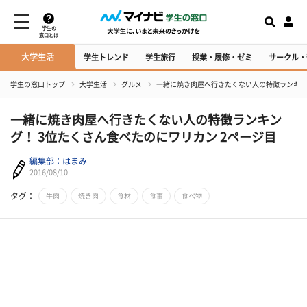
学生の
窓口とは
大学生活
学生トレンド
学生旅行
授業・履修・ゼミ
サークル・
学生の窓口トップ
大学生活
グルメ
一緒に焼き肉屋へ行きたくない人の特徴ランキン
一緒に焼き肉屋へ行きたくない人の特徴ランキン
グ！ 3位たくさん食べたのにワリカン 2ページ目
編集部：はまみ
2016/08/10
タグ：
牛肉
焼き肉
食材
食事
食べ物