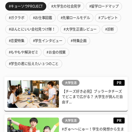
#キョーソウPROJECT
#大学生の社会見学
#留学ロードマップ
#ガクラボ
#お仕事図鑑
#先輩ロールモデル
#プレゼント
#ほんとにいい会社見つけ隊！
#大学生正直レビュー
#診断
#恋愛特集
#学生インタビュー
#特集企画
#もやもや解決ゼミ
#お金の授業
#学生の君に伝えたい３つのこと
PR
大学生活
【チーズ好き必見】ブッラータチーズ
でどこまで広がる？ 大学生が挑んだ自
由す...
PR
大学生活
#ぎゅ〜〜にゅー！学生の発想から生ま