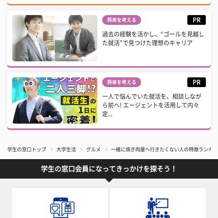
PR
将来を考える
過去の経験を活かし、“ゴールを見越し
た就活”で見つけた理想のキャリア
PR
将来を考える
一人で悩んでいた就活を、相談しなが
ら前へ! エージェントを活用して内々
定...
学生の窓口トップ
大学生活
グルメ
一緒に焼き肉屋へ行きたくない人の特徴ランキン
学生の窓口会員になってきっかけを探そう！