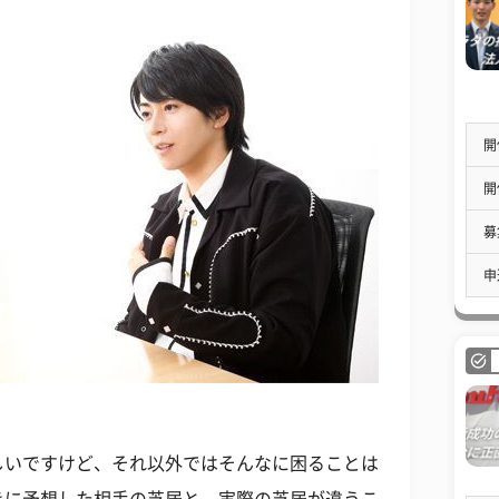
開
開
募
申
しいですけど、それ以外ではそんなに困ることは