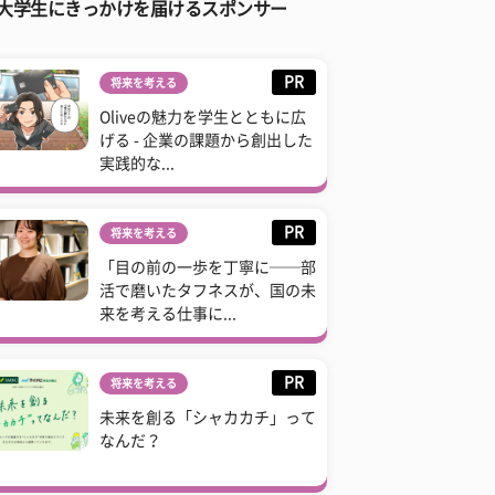
大学生にきっかけを届けるスポンサー
PR
将来を考える
Oliveの魅力を学生とともに広
げる - 企業の課題から創出した
実践的な...
PR
将来を考える
「目の前の一歩を丁寧に──部
活で磨いたタフネスが、国の未
来を考える仕事に...
PR
将来を考える
未来を創る「シャカカチ」って
なんだ？