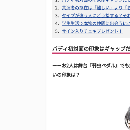
2．
共演者の存在は「難しい」より「
3．
タイプが違う人にどう接する？そ
4．
学生生活で本物の仲間に出会うに
5．
サイン入りチェキプレゼント！
バディ初対面の印象はギャップ
ーーお2人は舞台『弱虫ペダル』で
いの印象は？