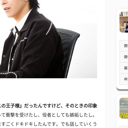
開
開
募
申
スの王子様』だったんですけど、そのときの印象
って衝撃を受けたし、役者としても嫉妬したし。
はすごくドキドキしたんです。でも話していくう