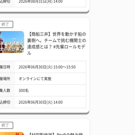
込締切
2026年08月31日(月) 14:00
終了
【商船三井】世界を動かす船の
裏側へ。チームで挑む機関士の
達成感とは？ #先輩ロールモデ
ル
催日時
2026年06月30日(火) 15:00〜15:50
催場所
オンラインにて実施
集人数
300名
込締切
2026年06月30日(火) 14:00
終了
【村田製作所】BtoBの魅力発