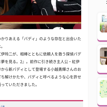
わかりあえる「バディ」のような存在と出会いた
は。
紅伊玲二が、相棒とともに依頼人を救う探偵バデ
な夢を見る。2』。前作に引き続き主人公・紅伊
作から新バディとして登場する小越勇輝さんのお
打ち解けかたや、バディと呼べるような心を許せ
語っていただきました。
らけ