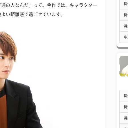
開
普通の人なんだ」って。今作では、キャラクター
地よい距離感で過ごせています。
開
募
申
開
開
募