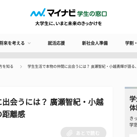
将来を考える
就活応援
新社会人準備
学割
方を知る
学生生活で本物の仲間に出会うには？ 廣瀬智紀・小越勇輝が語る
学
出会うには？ 廣瀬智紀・小越
体
の距離感
き
学
あとで読む