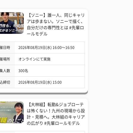
【ソニー】誰一人、同じキャリ
アは歩まない。ソニーで描く、
自分だけの専門性とは #先輩ロ
ールモデル
催日時
2026年08月19日(水) 16:00〜16:50
催場所
オンラインにて実施
集人数
300名
込締切
2026年08月19日(水) 15:00
【大林組】転勤&ジョブローテ
は怖くない！九州の現場から設
計・見積へ。大林組のキャリア
の広がり #先輩ロールモデル