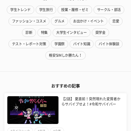
学生トレンド
学生旅行
授業・履修・ゼミ
サークル・部活
ファッション・コスメ
グルメ
お出かけ・イベント
恋愛
診断
特集
大学生インタビュー
奨学金
テスト・レポート対策
学園祭
バイト知識
バイト体験談
格安SIMしか勝たん！
おすすめの記事
【2話】 夏直前！突然現れた変質者か
らサバイブせよ！#令和サバイバー
#ライフハック
#方法
#企業