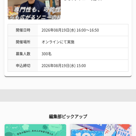
開催日時
2026年08月19日(水) 16:00〜16:50
開催場所
オンラインにて実施
募集人数
300名
申込締切
2026年08月19日(水) 15:00
編集部ピックアップ