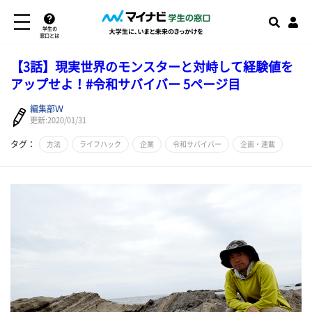
学生の
窓口とは
【3話】現実世界のモンスターと対峙して経験値を
アップせよ！#令和サバイバー 5ページ目
編集部Ｗ
更新:2020/01/31
タグ：
方法
ライフハック
企業
令和サバイバー
企画・連載