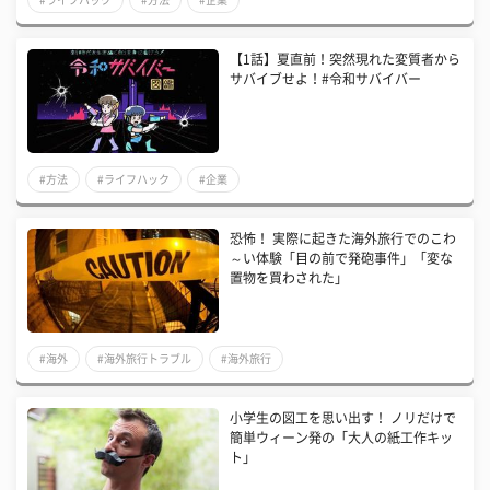
【1話】夏直前！突然現れた変質者から
サバイブせよ！#令和サバイバー
#方法
#ライフハック
#企業
​恐怖！ 実際に起きた海外旅行でのこわ
～い体験「目の前で発砲事件」「変な
置物を買わされた」
#海外
#海外旅行トラブル
#海外旅行
小学生の図工を思い出す！ ノリだけで
簡単ウィーン発の「大人の紙工作キッ
ト」