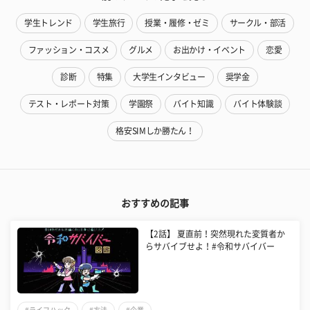
学生トレンド
学生旅行
授業・履修・ゼミ
サークル・部活
ファッション・コスメ
グルメ
お出かけ・イベント
恋愛
診断
特集
大学生インタビュー
奨学金
テスト・レポート対策
学園祭
バイト知識
バイト体験談
格安SIMしか勝たん！
おすすめの記事
【2話】 夏直前！突然現れた変質者か
らサバイブせよ！#令和サバイバー
#ライフハック
#方法
#企業