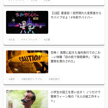
【1話】夏直前！突然現れた変質者から
サバイブせよ！#令和サバイバー
#方法
#ライフハック
#企業
​恐怖！ 実際に起きた海外旅行でのこわ
～い体験「目の前で発砲事件」「変な
置物を買わされた」
#海外
#海外旅行トラブル
#海外旅行
小学生の図工を思い出す！ ノリだけで
簡単ウィーン発の「大人の紙工作キッ
ト」