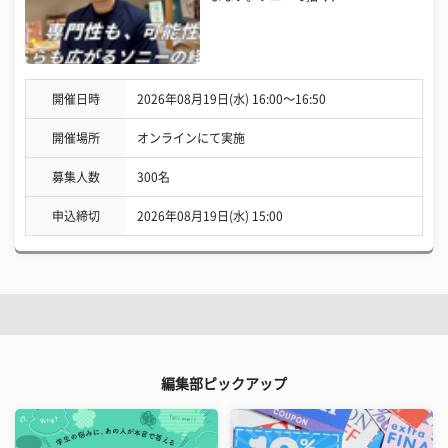
開催日時
2026年08月19日(水) 16:00〜16:50
開催場所
オンラインにて実施
募集人数
300名
申込締切
2026年08月19日(水) 15:00
編集部ピックアップ