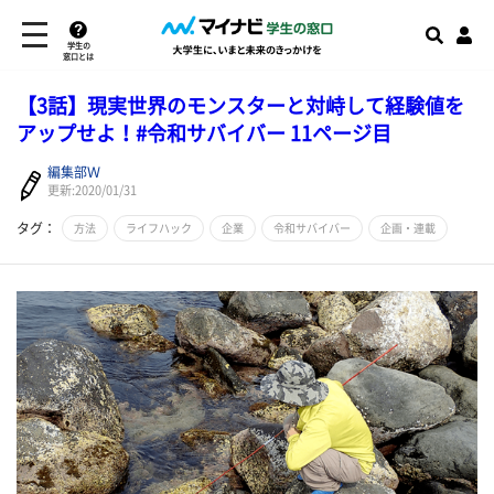
学生の
窓口とは
【3話】現実世界のモンスターと対峙して経験値を
アップせよ！#令和サバイバー 11ページ目
編集部Ｗ
更新:2020/01/31
タグ：
方法
ライフハック
企業
令和サバイバー
企画・連載