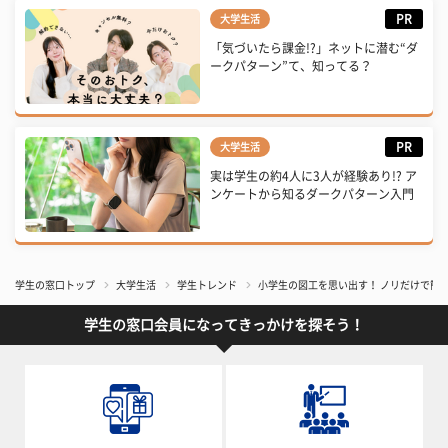
PR
大学生活
「気づいたら課金!?」ネットに潜む“ダ
ークパターン”て、知ってる？
PR
大学生活
実は学生の約4人に3人が経験あり!? ア
ンケートから知るダークパターン入門
学生の窓口トップ
大学生活
学生トレンド
小学生の図工を思い出す！ ノリだけで簡
学生の窓口会員になってきっかけを探そう！