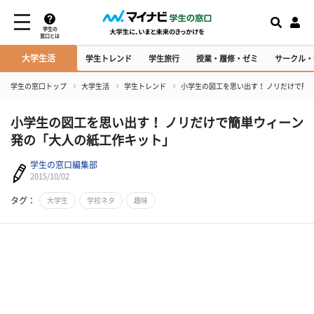
学生の
窓口とは
大学生活
学生トレンド
学生旅行
授業・履修・ゼミ
サークル・
学生の窓口トップ
大学生活
学生トレンド
小学生の図工を思い出す！ ノリだけで簡
小学生の図工を思い出す！ ノリだけで簡単ウィーン
発の「大人の紙工作キット」
学生の窓口編集部
2015/10/02
タグ：
大学生
学校ネタ
趣味