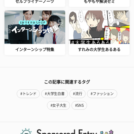
セルフライナーノーツ
もやもや解決ゼミ
インターンシップ特集
すれみの大学生あるある
この記事に関連するタグ
#トレンド
#大学生白書
#流行
#ファッション
#女子大生
#SNS