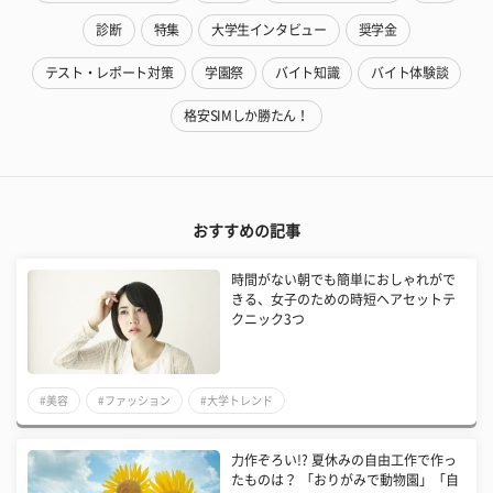
診断
特集
大学生インタビュー
奨学金
テスト・レポート対策
学園祭
バイト知識
バイト体験談
格安SIMしか勝たん！
おすすめの記事
時間がない朝でも簡単におしゃれがで
きる、女子のための時短ヘアセットテ
クニック3つ
#美容
#ファッション
#大学トレンド
力作ぞろい!? 夏休みの自由工作で作っ
たものは？ 「おりがみで動物園」「自