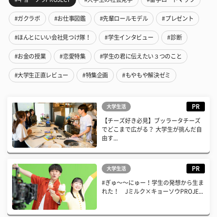
#ガクラボ
#お仕事図鑑
#先輩ロールモデル
#プレゼント
#ほんとにいい会社見つけ隊！
#学生インタビュー
#診断
#お金の授業
#恋愛特集
#学生の君に伝えたい３つのこと
#大学生正直レビュー
#特集企画
#もやもや解決ゼミ
PR
大学生活
【チーズ好き必見】ブッラータチーズ
でどこまで広がる？ 大学生が挑んだ自
由す...
PR
大学生活
#ぎゅ〜〜にゅー！学生の発想から生ま
れた！ Jミルク×キョーソウPROJE...