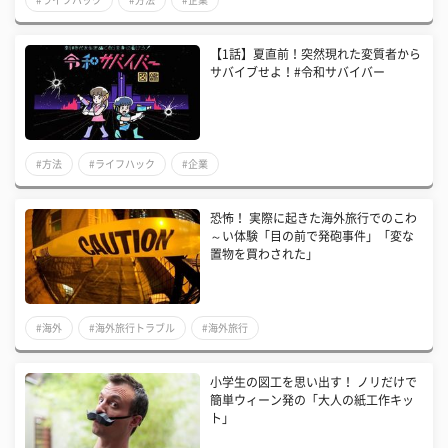
【1話】夏直前！突然現れた変質者から
サバイブせよ！#令和サバイバー
#方法
#ライフハック
#企業
​恐怖！ 実際に起きた海外旅行でのこわ
～い体験「目の前で発砲事件」「変な
置物を買わされた」
#海外
#海外旅行トラブル
#海外旅行
小学生の図工を思い出す！ ノリだけで
簡単ウィーン発の「大人の紙工作キッ
ト」