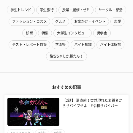
学生トレンド
学生旅行
授業・履修・ゼミ
サークル・部活
ファッション・コスメ
グルメ
お出かけ・イベント
恋愛
診断
特集
大学生インタビュー
奨学金
テスト・レポート対策
学園祭
バイト知識
バイト体験談
格安SIMしか勝たん！
おすすめの記事
【2話】 夏直前！突然現れた変質者か
らサバイブせよ！#令和サバイバー
#ライフハック
#方法
#企業