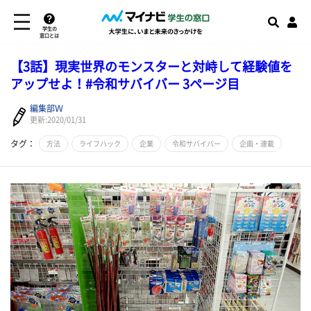
学生の
窓口とは
【3話】現実世界のモンスターと対峙して経験値を
アップせよ！#令和サバイバー 3ページ目
編集部Ｗ
更新:2020/01/31
タグ：
方法
ライフハック
企業
令和サバイバー
企画・連載