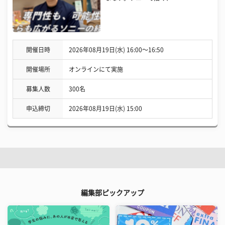
開催日時
2026年08月19日(水) 16:00〜16:50
開催場所
オンラインにて実施
募集人数
300名
申込締切
2026年08月19日(水) 15:00
編集部ピックアップ