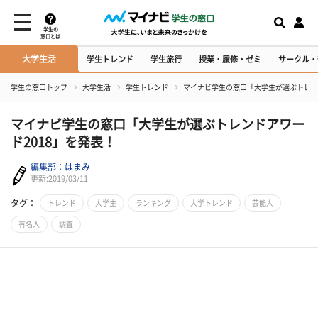
学生の
窓口とは
大学生活
学生トレンド
学生旅行
授業・履修・ゼミ
サークル・
学生の窓口トップ
大学生活
学生トレンド
マイナビ学生の窓口「大学生が選ぶトレン
マイナビ学生の窓口「大学生が選ぶトレンドアワー
ド2018」を発表！
編集部：はまみ
更新:2019/03/11
タグ：
トレンド
大学生
ランキング
大学トレンド
芸能人
有名人
調査