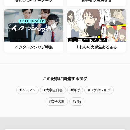
セルフライナーノーツ
もやもや解決ゼミ
インターンシップ特集
すれみの大学生あるある
この記事に関連するタグ
#トレンド
#大学生白書
#流行
#ファッション
#女子大生
#SNS