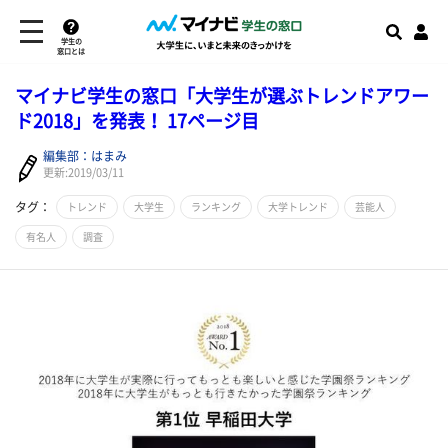
学生の
窓口とは
マイナビ学生の窓口「大学生が選ぶトレンドアワー
ド2018」を発表！ 17ページ目
編集部：はまみ
更新:2019/03/11
タグ：
トレンド
大学生
ランキング
大学トレンド
芸能人
有名人
調査