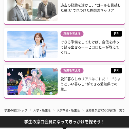
過去の経験を活かし、“ゴールを見越し
た就活”で見つけた理想のキャリア
PR
将来を考える
できる準備をしておけば、自信を持っ
て踏み出せる――ヒコロヒーが教えて
くれ...
PR
将来を考える
愛知暮らしのリアルはこれだ！ “ちょ
うどいい暮らし”ができる愛知県での
生...
学生の窓口トップ
入学・新生活
入学準備・新生活
医療費が全て500円に!? 驚き
学生の窓口会員になってきっかけを探そう！