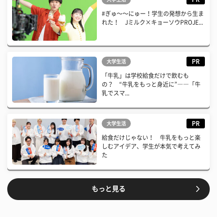
#ぎゅ〜〜にゅー！学生の発想から生ま
れた！ Jミルク×キョーソウPROJE...
PR
大学生活
「牛乳」は学校給食だけで飲むも
の？ “牛乳をもっと身近に”――「牛
乳でスマ...
PR
大学生活
給食だけじゃない！ 牛乳をもっと楽
しむアイデア、学生が本気で考えてみ
た
もっと見る