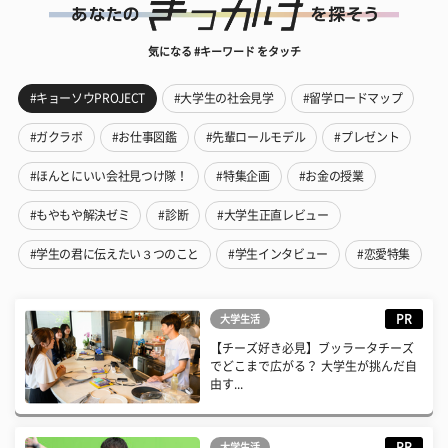
気になる #キーワード をタッチ
#キョーソウPROJECT
#大学生の社会見学
#留学ロードマップ
#ガクラボ
#お仕事図鑑
#先輩ロールモデル
#プレゼント
#ほんとにいい会社見つけ隊！
#特集企画
#お金の授業
#もやもや解決ゼミ
#診断
#大学生正直レビュー
#学生の君に伝えたい３つのこと
#学生インタビュー
#恋愛特集
PR
大学生活
【チーズ好き必見】ブッラータチーズ
でどこまで広がる？ 大学生が挑んだ自
由す...
PR
大学生活