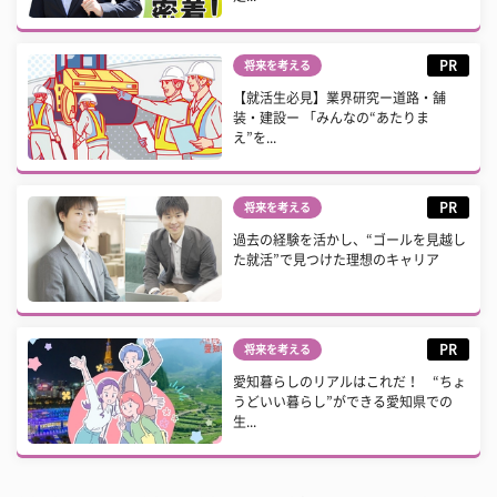
PR
将来を考える
【就活生必見】業界研究ー道路・舗
装・建設ー 「みんなの“あたりま
え”を...
PR
将来を考える
過去の経験を活かし、“ゴールを見越し
た就活”で見つけた理想のキャリア
PR
将来を考える
愛知暮らしのリアルはこれだ！ “ちょ
うどいい暮らし”ができる愛知県での
生...