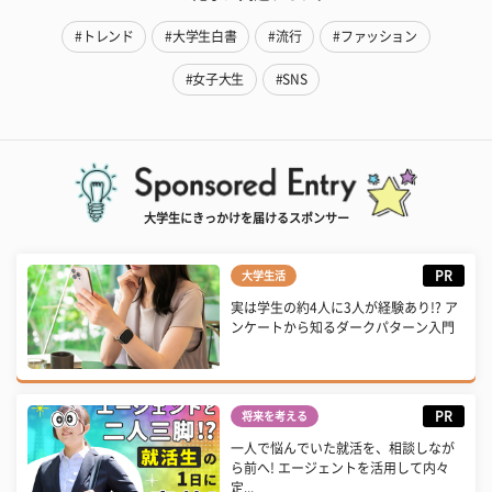
#トレンド
#大学生白書
#流行
#ファッション
#女子大生
#SNS
大学生にきっかけを届けるスポンサー
PR
大学生活
実は学生の約4人に3人が経験あり!? ア
ンケートから知るダークパターン入門
PR
将来を考える
一人で悩んでいた就活を、相談しなが
ら前へ! エージェントを活用して内々
定...