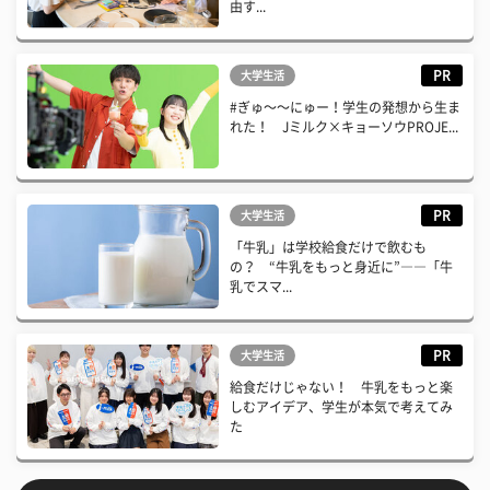
由す...
PR
大学生活
#ぎゅ〜〜にゅー！学生の発想から生ま
れた！ Jミルク×キョーソウPROJE...
PR
大学生活
「牛乳」は学校給食だけで飲むも
の？ “牛乳をもっと身近に”――「牛
乳でスマ...
PR
大学生活
給食だけじゃない！ 牛乳をもっと楽
しむアイデア、学生が本気で考えてみ
た