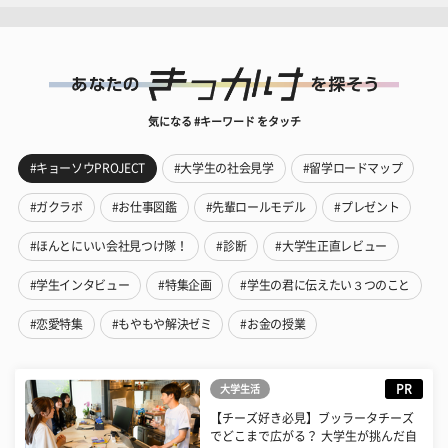
気になる #キーワード をタッチ
#キョーソウPROJECT
#大学生の社会見学
#留学ロードマップ
#ガクラボ
#お仕事図鑑
#先輩ロールモデル
#プレゼント
#ほんとにいい会社見つけ隊！
#診断
#大学生正直レビュー
#学生インタビュー
#特集企画
#学生の君に伝えたい３つのこと
#恋愛特集
#もやもや解決ゼミ
#お金の授業
PR
大学生活
【チーズ好き必見】ブッラータチーズ
でどこまで広がる？ 大学生が挑んだ自