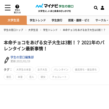
学生の
窓口とは
大学生活
学生トレンド
学生旅行
授業・履修・ゼミ
サークル・
学生の窓口トップ
大学生活
学生トレンド
本命チョコをあげる女子大生は3割！？ 2
本命チョコをあげる女子大生は3割！？ 2021年のバ
レンタイン最新事情！
学生の窓口編集部
更新:2021/01/19
タグ：
大学生の本音
女子大生
バレンタイン
彼氏持ち・彼女持ち
彼氏
本音
恋人
彼女
チョコレート