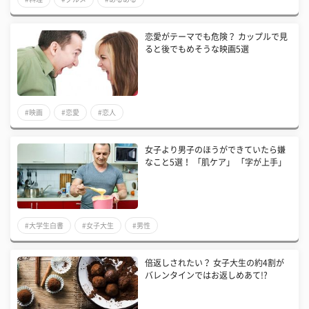
恋愛がテーマでも危険？ カップルで見
ると後でもめそうな映画5選
#映画
#恋愛
#恋人
女子より男子のほうができていたら嫌
なこと5選！ 「肌ケア」 「字が上手」
#大学生白書
#女子大生
#男性
倍返しされたい？ 女子大生の約4割が
バレンタインではお返しめあて!?