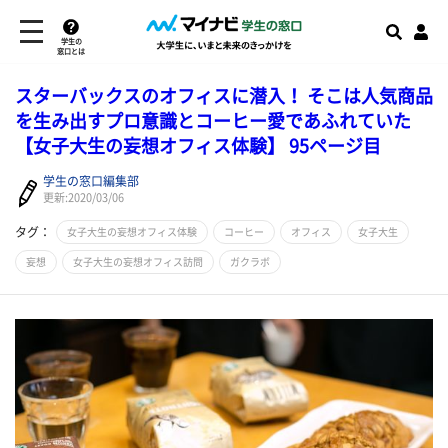
学生の
窓口とは
スターバックスのオフィスに潜入！ そこは人気商品
を生み出すプロ意識とコーヒー愛であふれていた
【女子大生の妄想オフィス体験】 95ページ目
学生の窓口編集部
更新:2020/03/06
タグ：
女子大生の妄想オフィス体験
コーヒー
オフィス
女子大生
妄想
女子大生の妄想オフィス訪問
ガクラボ