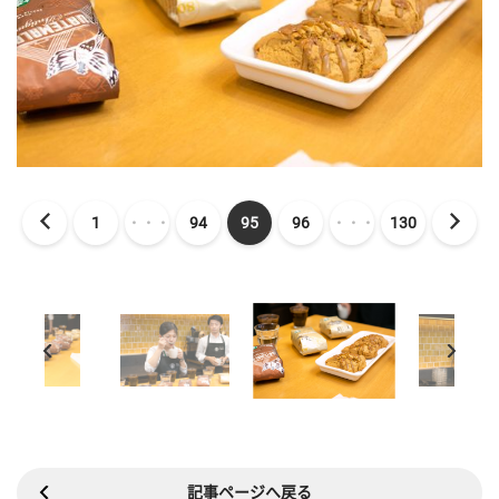
1
・・・
94
95
96
・・・
130
記事ページへ戻る