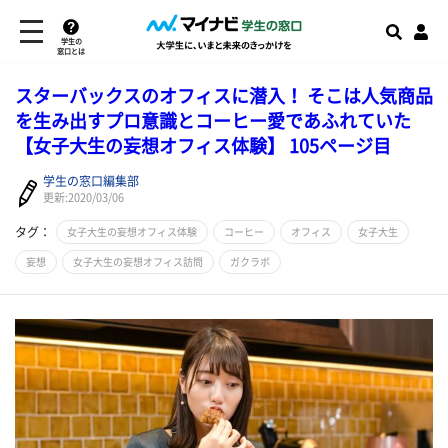
学生の
窓口とは
スターバックスのオフィスに潜入！ そこは人気商品
を生み出すプロ意識とコーヒー愛であふれていた
【女子大生の妄想オフィス体験】 105ページ目
学生の窓口編集部
更新:2020/03/06
タグ：
女子大生の妄想オフィス体験
コーヒー
オフィス
女子大生
妄想
女子大生の妄想オフィス訪問
ガクラボ