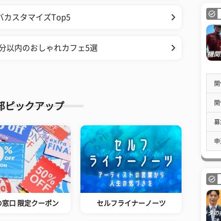
カスタマイズTop5
分以内のおしゃれカフェ5選
開
開
部ピックアップ
募
申
の窓口 限定クーポン
セルフライナーノーツ