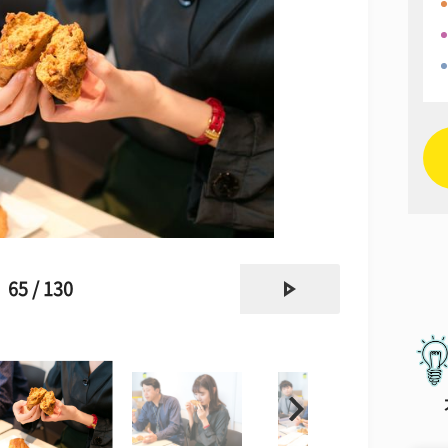
next
65 / 130