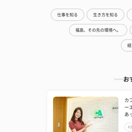
仕事を知る
生き方を知る
福島、その先の環境へ。
経
お
カ
ー
あ
#