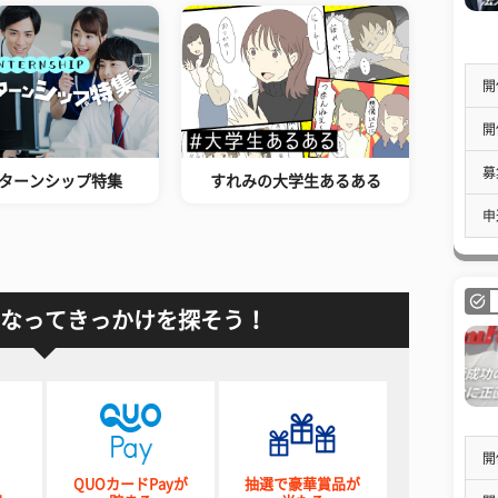
開
開
募
ターンシップ特集
すれみの大学生あるある
申
なってきっかけを探そう！
開
QUOカードPayが
抽選で豪華賞品が