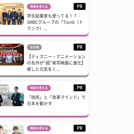
PR
将来を考える
学生起業家も使ってる！？ -
SMBCグループの「Trunk（ト
ランク）...
PR
その他
【ディズニー・アニメーション
の名作が“超”実写映画に進化】
癒しと元気をく...
PR
将来を考える
「技術」と「改革マインド」で
日本を動かす
PR
将来を考える