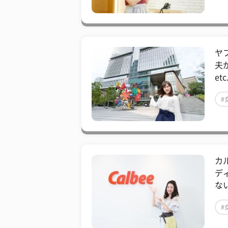
ヤ
夫
et
#
カ
デ
ない
#