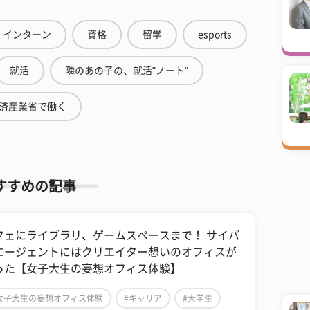
インターン
資格
留学
esports
就活
隣のあの子の、就活"ノート"
済産業省で働く
すすめの記事
フェにライブラリ、ゲームスペースまで！ サイバ
エージェントにはクリエイター想いのオフィスが
った【女子大生の妄想オフィス体験】
女子大生の妄想オフィス体験
#キャリア
#大学生