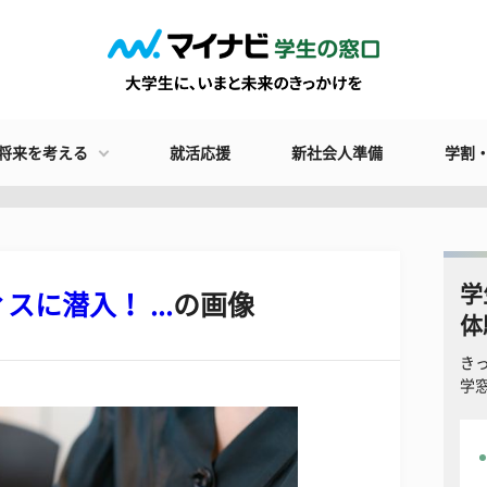
将来を考える
就活応援
新社会人準備
学割
学
に潜入！ ...
の画像
体
き
学