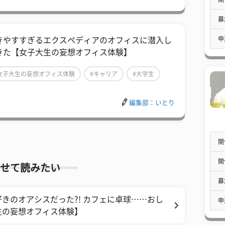
募
申
きやすすぎるエクスペディアのオフィスに潜入し
きた【女子大生の妄想オフィス体験】
女子大生の妄想オフィス体験
#キャリア
#大学生
編集部：いとり
開
開
せて読みたい
募
きのオアシスだった?! カフェに卓球……おし
申
生の妄想オフィス体験】