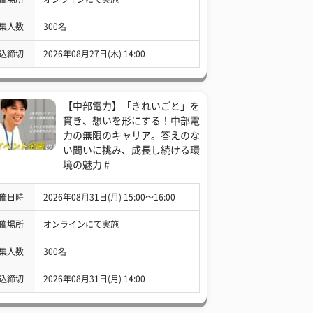
集人数
300名
込締切
2026年08月27日(木) 14:00
【中部電力】「きれいごと」を
貫き、想いを形にする！中部電
力の無限のキャリア。答えのな
い問いに挑み、成長し続ける環
境の魅力 #
催日時
2026年08月31日(月) 15:00〜16:00
催場所
オンラインにて実施
集人数
300名
込締切
2026年08月31日(月) 14:00