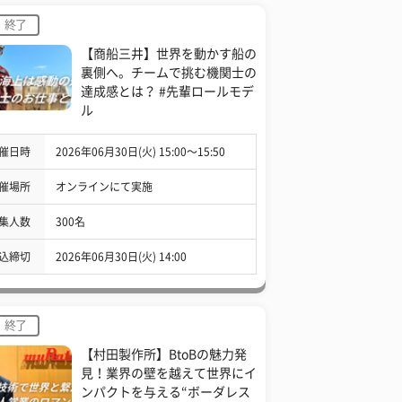
終了
【商船三井】世界を動かす船の
裏側へ。チームで挑む機関士の
達成感とは？ #先輩ロールモデ
ル
催日時
2026年06月30日(火) 15:00〜15:50
催場所
オンラインにて実施
集人数
300名
込締切
2026年06月30日(火) 14:00
終了
【村田製作所】BtoBの魅力発
見！業界の壁を越えて世界にイ
ンパクトを与える“ボーダレス