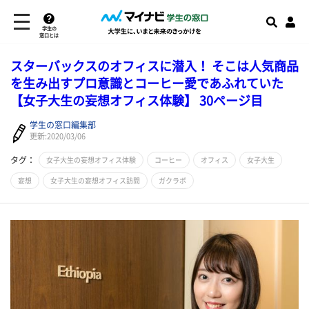
学生の
窓口とは
スターバックスのオフィスに潜入！ そこは人気商品
を生み出すプロ意識とコーヒー愛であふれていた
【女子大生の妄想オフィス体験】 30ページ目
学生の窓口編集部
更新:2020/03/06
タグ：
女子大生の妄想オフィス体験
コーヒー
オフィス
女子大生
妄想
女子大生の妄想オフィス訪問
ガクラボ